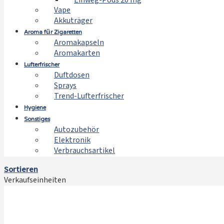
Einweg-Pods 20 mg
Vape
Akkuträger
Aroma für Zigaretten
Aromakapseln
Aromakarten
Lufterfrischer
Duftdosen
Sprays
Trend-Lufterfrischer
Hygiene
Sonstiges
Autozubehör
Elektronik
Verbrauchsartikel
Sortieren
Verkaufseinheiten