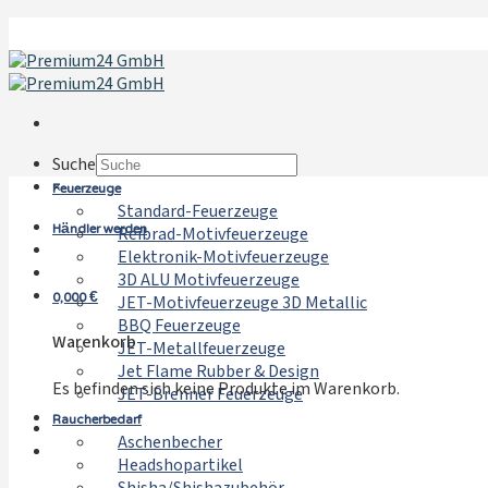
Zum
Inhalt
springen
Suche
Feuerzeuge
×
Standard-Feuerzeuge
Händler werden
Reibrad-Motivfeuerzeuge
Elektronik-Motivfeuerzeuge
3D ALU Motivfeuerzeuge
0,000
€
JET-Motivfeuerzeuge 3D Metallic
BBQ Feuerzeuge
Warenkorb
JET-Metallfeuerzeuge
Jet Flame Rubber & Design
Es befinden sich keine Produkte im Warenkorb.
JET-Brenner Feuerzeuge
Raucherbedarf
Aschenbecher
Headshopartikel