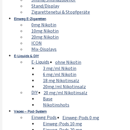
Shisha/Shishazubehör
Stand/Display
Zigarettenetui & Stopfgeräte
Einweg E-Zigaretten
0mg Nikotin
10mg Nikotin
20mg Nikotin
ICON
Mix-Displays
E-Liquids & DIY
E-Liquids
ohne Nikotin
3 mg/ml Nikotin
6 mg/ml Nikotin
18 mg Nikotinsalz
20mg/ml Nikotinsalz
DIY
20 mg/ml Nikotinsalz
Base
Nikotinshots
Vapes – Pod-System
Einweg Pods
Einweg-Pods 0 mg
Einweg-Pods 10 mg