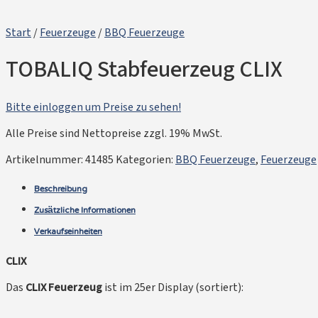
Start
/
Feuerzeuge
/
BBQ Feuerzeuge
TOBALIQ Stabfeuerzeug CLIX
Bitte einloggen um Preise zu sehen!
Alle Preise sind Nettopreise zzgl. 19% MwSt.
Artikelnummer:
41485
Kategorien:
BBQ Feuerzeuge
,
Feuerzeuge
Beschreibung
Zusätzliche Informationen
Verkaufseinheiten
CLIX
Das
CLIX Feuerzeug
ist im 25er Display (sortiert):