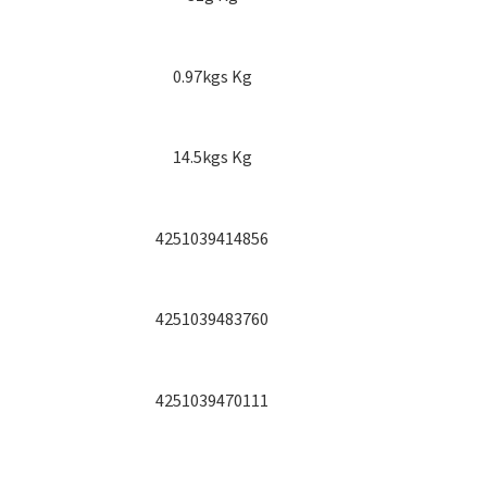
0.97kgs Kg
14.5kgs Kg
4251039414856
4251039483760
4251039470111