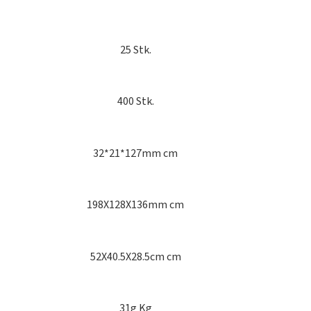
25 Stk.
400 Stk.
32*21*127mm cm
198X128X136mm cm
52X40.5X28.5cm cm
31g Kg