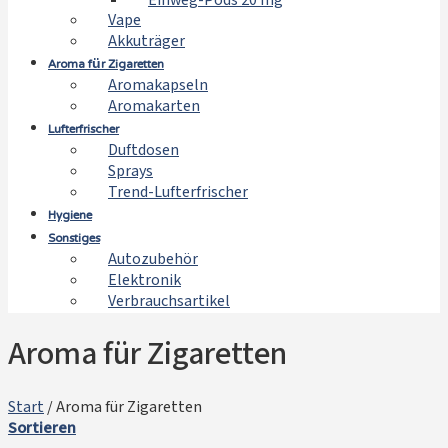
Einweg-Pods 20 mg
Vape
Akkuträger
Aroma für Zigaretten
Aromakapseln
Aromakarten
Lufterfrischer
Duftdosen
Sprays
Trend-Lufterfrischer
Hygiene
Sonstiges
Autozubehör
Elektronik
Verbrauchsartikel
Aroma für Zigaretten
Start
/
Aroma für Zigaretten
Sortieren