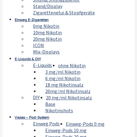
Shisha/Shishazubehör
Stand/Display
Zigarettenetui & Stopfgeräte
Einweg E-Zigaretten
0mg Nikotin
10mg Nikotin
20mg Nikotin
ICON
Mix-Displays
E-Liquids & DIY
E-Liquids
ohne Nikotin
3 mg/ml Nikotin
6 mg/ml Nikotin
18 mg Nikotinsalz
20mg/ml Nikotinsalz
DIY
20 mg/ml Nikotinsalz
Base
Nikotinshots
Vapes – Pod-System
Einweg Pods
Einweg-Pods 0 mg
Einweg-Pods 10 mg