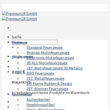
Zum
Inhalt
springen
Suche
Feuerzeuge
×
Standard-Feuerzeuge
Reibrad-Motivfeuerzeuge
Händler werden
Elektronik-Motivfeuerzeuge
3D ALU Motivfeuerzeuge
JET-Motivfeuerzeuge 3D Metallic
0,000
€
BBQ Feuerzeuge
JET-Metallfeuerzeuge
Warenkorb
Jet Flame Rubber & Design
JET-Brenner Feuerzeuge
Es befinden sich keine Produkte im Warenkorb.
Raucherbedarf
Aschenbecher
Headshopartikel