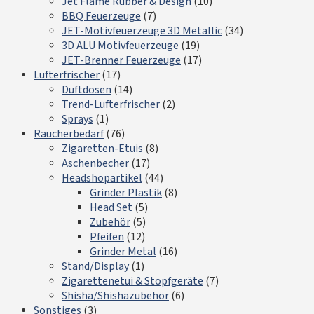
Jet Flame Rubber & Design
(10)
BBQ Feuerzeuge
(7)
JET-Motivfeuerzeuge 3D Metallic
(34)
3D ALU Motivfeuerzeuge
(19)
JET-Brenner Feuerzeuge
(17)
Lufterfrischer
(17)
Duftdosen
(14)
Trend-Lufterfrischer
(2)
Sprays
(1)
Raucherbedarf
(76)
Zigaretten-Etuis
(8)
Aschenbecher
(17)
Headshopartikel
(44)
Grinder Plastik
(8)
Head Set
(5)
Zubehör
(5)
Pfeifen
(12)
Grinder Metal
(16)
Stand/Display
(1)
Zigarettenetui & Stopfgeräte
(7)
Shisha/Shishazubehör
(6)
Sonstiges
(3)