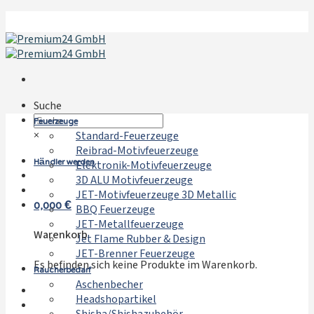
Zum
Inhalt
springen
Suche
Feuerzeuge
×
Standard-Feuerzeuge
Reibrad-Motivfeuerzeuge
Händler werden
Elektronik-Motivfeuerzeuge
3D ALU Motivfeuerzeuge
JET-Motivfeuerzeuge 3D Metallic
0,000
€
BBQ Feuerzeuge
JET-Metallfeuerzeuge
Warenkorb
Jet Flame Rubber & Design
JET-Brenner Feuerzeuge
Es befinden sich keine Produkte im Warenkorb.
Raucherbedarf
Aschenbecher
Headshopartikel