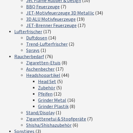
Jet Flame Rubber & Design
(10)
BBQ Feuerzeuge
(7)
JET-Motivfeuerzeuge 3D Metallic
(34)
3D ALU Motivfeuerzeuge
(19)
JET-Brenner Feuerzeuge
(17)
Lufterfrischer
(17)
Duftdosen
(14)
Trend-Lufterfrischer
(2)
Sprays
(1)
Raucherbedarf
(76)
Zigaretten-Etuis
(8)
Aschenbecher
(17)
Headshopartikel
(44)
Head Set
(5)
Zubehör
(5)
Pfeifen
(12)
Grinder Metal
(16)
Grinder Plastik
(8)
Stand/Display
(1)
Zigarettenetui & Stopfgeräte
(7)
Shisha/Shishazubehör
(6)
Sonstiges
(3)