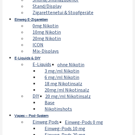
Shisha/Shishazubehör
Stand/Display
Zigarettenetui & Stopfgeräte
Einweg E-Zigaretten
0mg Nikotin
10mg Nikotin
20mg Nikotin
ICON
Mix-Displays
E-Liquids & DIY
E-Liquids
ohne Nikotin
3 mg/ml Nikotin
6 mg/ml Nikotin
18 mg Nikotinsalz
20mg/ml Nikotinsalz
DIY
20 mg/ml Nikotinsalz
Base
Nikotinshots
Vapes – Pod-System
Einweg Pods
Einweg-Pods 0 mg
Einweg-Pods 10 mg