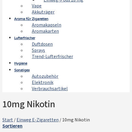
Einweg-Pods 20 mg
Vape
Akkuträger
Aroma für Zigaretten
Aromakapseln
Aromakarten
Lufterfrischer
Duftdosen
Sprays
Trend-Lufterfrischer
Hygiene
Sonstiges
Autozubehör
Elektronik
Verbrauchsartikel
10mg Nikotin
Start
/
Einweg E-Zigaretten
/
10mg Nikotin
Sortieren