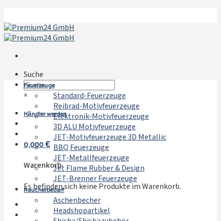
Zum
Inhalt
springen
Suche
Feuerzeuge
×
Standard-Feuerzeuge
Reibrad-Motivfeuerzeuge
Händler werden
Elektronik-Motivfeuerzeuge
3D ALU Motivfeuerzeuge
JET-Motivfeuerzeuge 3D Metallic
0,000
€
BBQ Feuerzeuge
JET-Metallfeuerzeuge
Warenkorb
Jet Flame Rubber & Design
JET-Brenner Feuerzeuge
Es befinden sich keine Produkte im Warenkorb.
Raucherbedarf
Aschenbecher
Headshopartikel