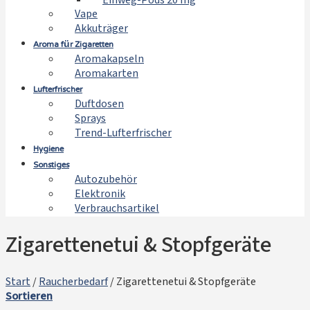
Einweg-Pods 20 mg
Vape
Akkuträger
Aroma für Zigaretten
Aromakapseln
Aromakarten
Lufterfrischer
Duftdosen
Sprays
Trend-Lufterfrischer
Hygiene
Sonstiges
Autozubehör
Elektronik
Verbrauchsartikel
Zigarettenetui & Stopfgeräte
Start
/
Raucherbedarf
/
Zigarettenetui & Stopfgeräte
Sortieren