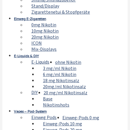
Shisha/Shishazubehör
Stand/Display
Zigarettenetui & Stopfgeräte
Einweg E-Zigaretten
0mg Nikotin
10mg Nikotin
20mg Nikotin
ICON
Mix-Displays
E-Liquids & DIY
E-Liquids
ohne Nikotin
3 mg/ml Nikotin
6 mg/ml Nikotin
18 mg Nikotinsalz
20mg/ml Nikotinsalz
DIY
20 mg/ml Nikotinsalz
Base
Nikotinshots
Vapes – Pod-System
Einweg Pods
Einweg-Pods 0 mg
Einweg-Pods 10 mg