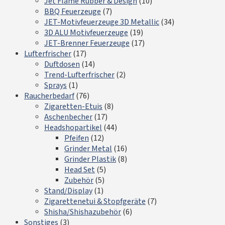
Jet Flame Rubber & Design
(10)
BBQ Feuerzeuge
(7)
JET-Motivfeuerzeuge 3D Metallic
(34)
3D ALU Motivfeuerzeuge
(19)
JET-Brenner Feuerzeuge
(17)
Lufterfrischer
(17)
Duftdosen
(14)
Trend-Lufterfrischer
(2)
Sprays
(1)
Raucherbedarf
(76)
Zigaretten-Etuis
(8)
Aschenbecher
(17)
Headshopartikel
(44)
Pfeifen
(12)
Grinder Metal
(16)
Grinder Plastik
(8)
Head Set
(5)
Zubehör
(5)
Stand/Display
(1)
Zigarettenetui & Stopfgeräte
(7)
Shisha/Shishazubehör
(6)
Sonstiges
(3)