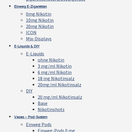
Einweg E-Zigaretten
0mg Nikotin
10mg Nikotin
20mg Nikotin
ICON
Mix-Displays
E-Liquids & DIY
E-Liquids
ohne Nikotin
3 mg/ml Nikotin
6 mg/ml Nikotin
18 mg Nikotinsalz
20mg/ml Nikotinsalz
DIY
20 mg/ml Nikotinsalz
Base
Nikotinshots
Vapes – Pod-System
Einweg Pods
Einweg-Pods 0 mg