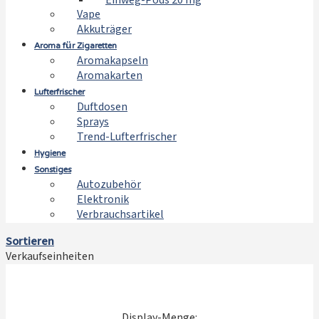
Einweg-Pods 20 mg
Vape
Akkuträger
Aroma für Zigaretten
Aromakapseln
Aromakarten
Lufterfrischer
Duftdosen
Sprays
Trend-Lufterfrischer
Hygiene
Sonstiges
Autozubehör
Elektronik
Verbrauchsartikel
Sortieren
Verkaufseinheiten
Display-Menge: