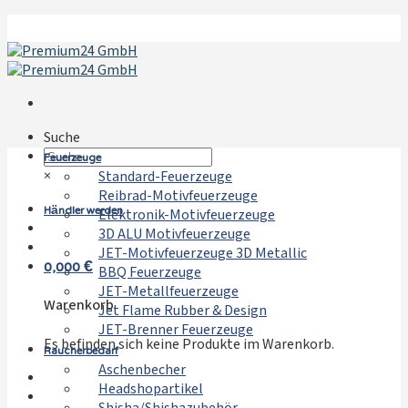
Zum
Inhalt
springen
Suche
Feuerzeuge
×
Standard-Feuerzeuge
Reibrad-Motivfeuerzeuge
Händler werden
Elektronik-Motivfeuerzeuge
3D ALU Motivfeuerzeuge
JET-Motivfeuerzeuge 3D Metallic
0,000
€
BBQ Feuerzeuge
JET-Metallfeuerzeuge
Warenkorb
Jet Flame Rubber & Design
JET-Brenner Feuerzeuge
Es befinden sich keine Produkte im Warenkorb.
Raucherbedarf
Aschenbecher
Headshopartikel