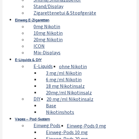
Shisha/Shishazubehör
Stand/Display
Zigarettenetui & Stopfgeräte
Einweg E-Zigaretten
0mg Nikotin
10mg Nikotin
20mg Nikotin
ICON
Mix-Displays
E-Liquids & DIY
E-Liquids
ohne Nikotin
3 mg/ml Nikotin
6 mg/ml Nikotin
18 mg Nikotinsalz
20mg/ml Nikotinsalz
DIY
20 mg/ml Nikotinsalz
Base
Nikotinshots
Vapes – Pod-System
Einweg Pods
Einweg-Pods 0 mg
Einweg-Pods 10 mg