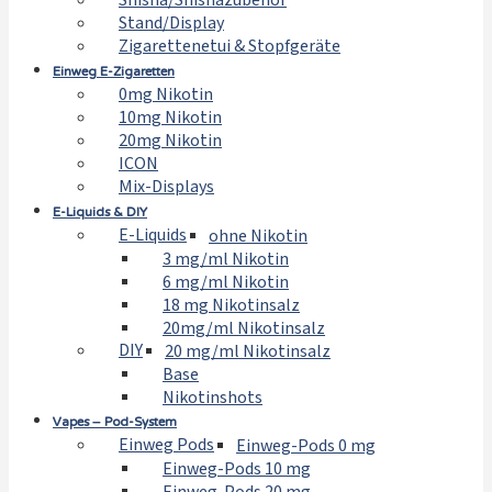
Shisha/Shishazubehör
Stand/Display
Zigarettenetui & Stopfgeräte
Einweg E-Zigaretten
0mg Nikotin
10mg Nikotin
20mg Nikotin
ICON
Mix-Displays
E-Liquids & DIY
E-Liquids
ohne Nikotin
3 mg/ml Nikotin
6 mg/ml Nikotin
18 mg Nikotinsalz
20mg/ml Nikotinsalz
DIY
20 mg/ml Nikotinsalz
Base
Nikotinshots
Vapes – Pod-System
Einweg Pods
Einweg-Pods 0 mg
Einweg-Pods 10 mg