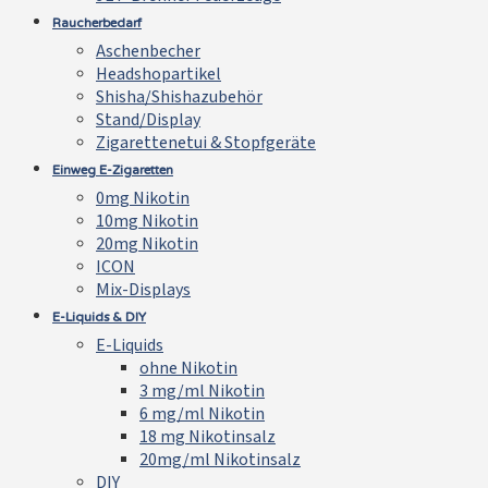
Raucherbedarf
Aschenbecher
Headshopartikel
Shisha/Shishazubehör
Stand/Display
Zigarettenetui & Stopfgeräte
Einweg E-Zigaretten
0mg Nikotin
10mg Nikotin
20mg Nikotin
ICON
Mix-Displays
E-Liquids & DIY
E-Liquids
ohne Nikotin
3 mg/ml Nikotin
6 mg/ml Nikotin
18 mg Nikotinsalz
20mg/ml Nikotinsalz
DIY