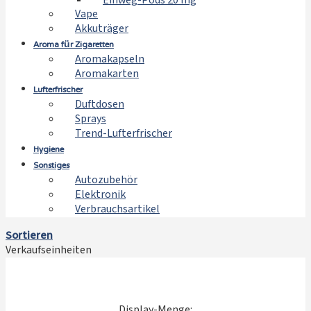
Einweg-Pods 20 mg
Vape
Akkuträger
Aroma für Zigaretten
Aromakapseln
Aromakarten
Lufterfrischer
Duftdosen
Sprays
Trend-Lufterfrischer
Hygiene
Sonstiges
Autozubehör
Elektronik
Verbrauchsartikel
Sortieren
Verkaufseinheiten
Display-Menge: