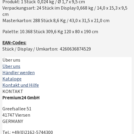
Produkt: 1 Stück 0,024 kg / Ø 1,7 x 9,5 cm
Verpackungsart: 24 Stück im Display 0,668 kg / 14,0 x 15,3 x 9,5
cm
Masterkarton: 288 Stück 8,6 Kg / 43,0 x 31,5 x 21,0 cm
Palette: 10.368 Stück 309,6 Kg 120 x 80 x 190 cm
EAN-Codes:
Stück / Display / Umkarton: 4260636874529
Über uns
Über uns
Händler werden
Kataloge
Kontakt und Hilfe
KONTAKT
Premium24 GmbH
Greefsallee 51
41747 Viersen
GERMANY
Tel.: +49(0)2162-5744300