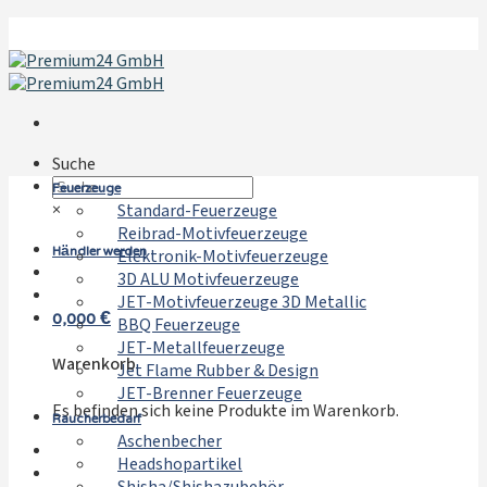
Zum
Inhalt
springen
Suche
Feuerzeuge
×
Standard-Feuerzeuge
Reibrad-Motivfeuerzeuge
Händler werden
Elektronik-Motivfeuerzeuge
3D ALU Motivfeuerzeuge
JET-Motivfeuerzeuge 3D Metallic
0,000
€
BBQ Feuerzeuge
JET-Metallfeuerzeuge
Warenkorb
Jet Flame Rubber & Design
JET-Brenner Feuerzeuge
Es befinden sich keine Produkte im Warenkorb.
Raucherbedarf
Aschenbecher
Headshopartikel