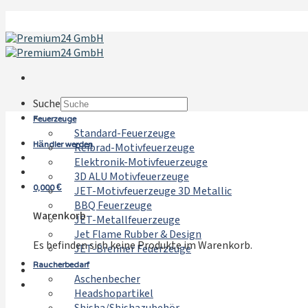
Zum
Inhalt
springen
Suche
Feuerzeuge
×
Standard-Feuerzeuge
Händler werden
Reibrad-Motivfeuerzeuge
Elektronik-Motivfeuerzeuge
3D ALU Motivfeuerzeuge
0,000
€
JET-Motivfeuerzeuge 3D Metallic
BBQ Feuerzeuge
Warenkorb
JET-Metallfeuerzeuge
Jet Flame Rubber & Design
Es befinden sich keine Produkte im Warenkorb.
JET-Brenner Feuerzeuge
Raucherbedarf
Aschenbecher
Headshopartikel