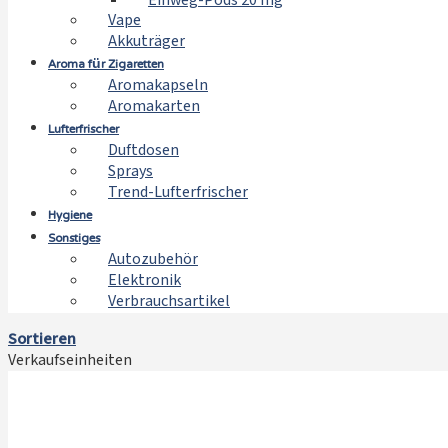
Einweg-Pods 20 mg
Vape
Akkuträger
Aroma für Zigaretten
Aromakapseln
Aromakarten
Lufterfrischer
Duftdosen
Sprays
Trend-Lufterfrischer
Hygiene
Sonstiges
Autozubehör
Elektronik
Verbrauchsartikel
Sortieren
Verkaufseinheiten