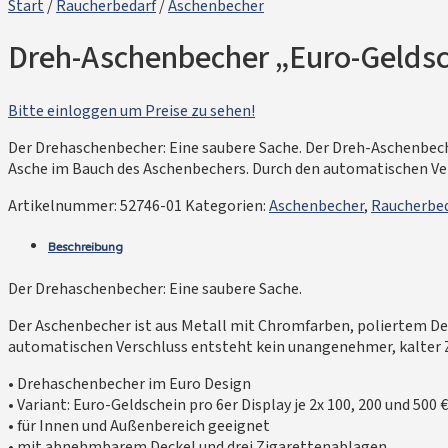
Start
/
Raucherbedarf
/
Aschenbecher
Dreh-Aschenbecher „Euro-Geldsch
Bitte einloggen um Preise zu sehen!
Der Drehaschenbecher: Eine saubere Sache. Der Dreh-Aschenbeche
Asche im Bauch des Aschenbechers. Durch den automatischen Vers
Artikelnummer:
52746-01
Kategorien:
Aschenbecher
,
Raucherbed
Beschreibung
Der Drehaschenbecher: Eine saubere Sache.
Der Aschenbecher ist aus Metall mit Chromfarben, poliertem Dec
automatischen Verschluss entsteht kein unangenehmer, kalter Zi
• Drehaschenbecher im Euro Design
• Variant: Euro-Geldschein pro 6er Display je 2x 100, 200 und 500 
• für Innen und Außenbereich geeignet
• mit abnehmbarem Deckel und drei Zigarettenablagen