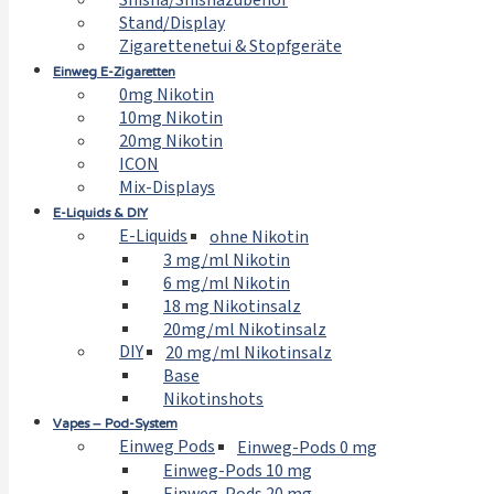
Shisha/Shishazubehör
Stand/Display
Zigarettenetui & Stopfgeräte
Einweg E-Zigaretten
0mg Nikotin
10mg Nikotin
20mg Nikotin
ICON
Mix-Displays
E-Liquids & DIY
E-Liquids
ohne Nikotin
3 mg/ml Nikotin
6 mg/ml Nikotin
18 mg Nikotinsalz
20mg/ml Nikotinsalz
DIY
20 mg/ml Nikotinsalz
Base
Nikotinshots
Vapes – Pod-System
Einweg Pods
Einweg-Pods 0 mg
Einweg-Pods 10 mg