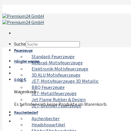
Zum
Inhalt
springen
Suche
Feuerzeuge
×
Standard-Feuerzeuge
Händler werden
Reibrad-Motivfeuerzeuge
Elektronik-Motivfeuerzeuge
3D ALU Motivfeuerzeuge
0,000
€
JET-Motivfeuerzeuge 3D Metallic
BBQ Feuerzeuge
Warenkorb
JET-Metallfeuerzeuge
Jet Flame Rubber & Design
Es befinden sich keine Produkte im Warenkorb.
JET-Brenner Feuerzeuge
Raucherbedarf
Aschenbecher
Headshopartikel