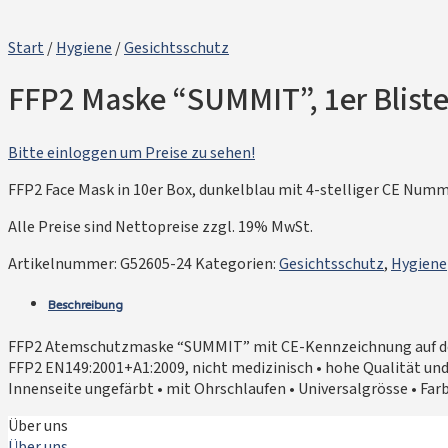
Start
/
Hygiene
/
Gesichtsschutz
FFP2 Maske “SUMMIT”, 1er Blister
Bitte einloggen um Preise zu sehen!
FFP2 Face Mask in 10er Box, dunkelblau mit 4-stelliger CE Numm
Alle Preise sind Nettopreise zzgl. 19% MwSt.
Artikelnummer:
G52605-24
Kategorien:
Gesichtsschutz
,
Hygiene
Beschreibung
FFP2 Atemschutzmaske “SUMMIT” mit CE-Kennzeichnung auf der Mas
FFP2 EN149:2001+A1:2009, nicht medizinisch • hohe Qualität und L
Innenseite ungefärbt • mit Ohrschlaufen • Universalgrösse • Far
Über uns
Über uns