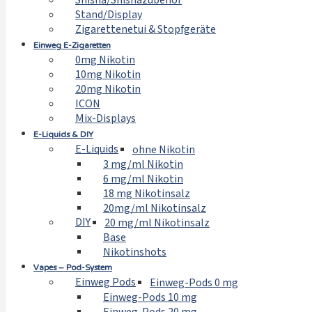
Shisha/Shishazubehör
Stand/Display
Zigarettenetui & Stopfgeräte
Einweg E-Zigaretten
0mg Nikotin
10mg Nikotin
20mg Nikotin
ICON
Mix-Displays
E-Liquids & DIY
E-Liquids
ohne Nikotin
3 mg/ml Nikotin
6 mg/ml Nikotin
18 mg Nikotinsalz
20mg/ml Nikotinsalz
DIY
20 mg/ml Nikotinsalz
Base
Nikotinshots
Vapes – Pod-System
Einweg Pods
Einweg-Pods 0 mg
Einweg-Pods 10 mg