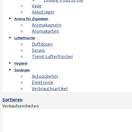
Einweg-Pods 20 mg
Vape
Akkuträger
Aroma für Zigaretten
Aromakapseln
Aromakarten
Lufterfrischer
Duftdosen
Sprays
Trend-Lufterfrischer
Hygiene
Sonstiges
Autozubehör
Elektronik
Verbrauchsartikel
Sortieren
Verkaufseinheiten