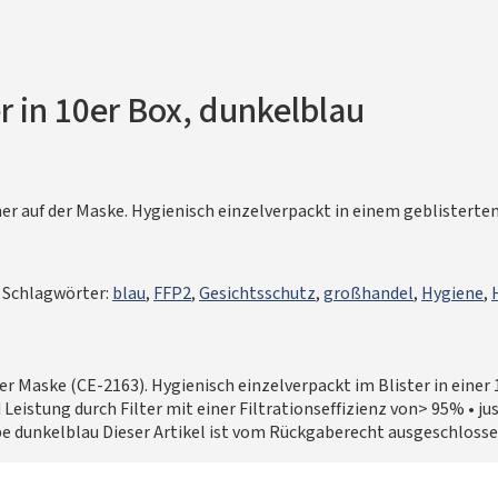
 in 10er Box, dunkelblau
er auf der Maske. Hygienisch einzelverpackt in einem geblisterte
Schlagwörter:
blau
,
FFP2
,
Gesichtsschutz
,
großhandel
,
Hygiene
,
ke (CE-2163). Hygienisch einzelverpackt im Blister in einer 10er
eistung durch Filter mit einer Filtrationseffizienz von> 95% • ju
be dunkelblau Dieser Artikel ist vom Rückgaberecht ausgeschlosse