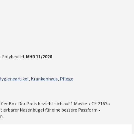
n Polybeutel.
MHD 11/2026
Hygieneartikel
,
Krankenhaus
,
Pflege
 Box. Der Preis bezieht sich auf 1 Maske. • CE 2163 •
stierbarer Nasenbügel für eine bessere Passform •
n.