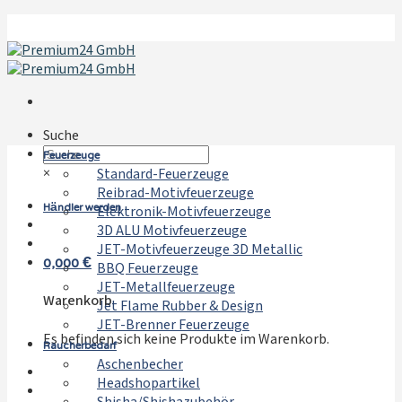
Zum
Inhalt
springen
Suche
Feuerzeuge
×
Standard-Feuerzeuge
Reibrad-Motivfeuerzeuge
Händler werden
Elektronik-Motivfeuerzeuge
3D ALU Motivfeuerzeuge
JET-Motivfeuerzeuge 3D Metallic
0,000
€
BBQ Feuerzeuge
JET-Metallfeuerzeuge
Warenkorb
Jet Flame Rubber & Design
JET-Brenner Feuerzeuge
Es befinden sich keine Produkte im Warenkorb.
Raucherbedarf
Aschenbecher
Headshopartikel