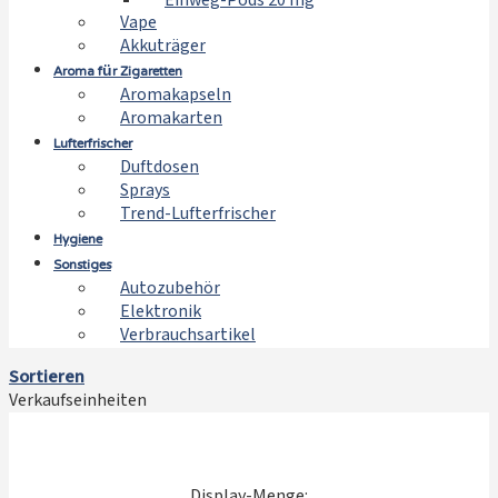
Einweg-Pods 20 mg
Vape
Akkuträger
Aroma für Zigaretten
Aromakapseln
Aromakarten
Lufterfrischer
Duftdosen
Sprays
Trend-Lufterfrischer
Hygiene
Sonstiges
Autozubehör
Elektronik
Verbrauchsartikel
Sortieren
Verkaufseinheiten
Display-Menge: