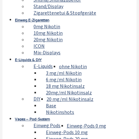
Shisha/Shishazubehör
Stand/Display
Zigarettenetui & Stopfgeräte
Einweg E-Zigaretten
0mg Nikotin
10mg Nikotin
20mg Nikotin
ICON
Mix-Displays
E-Liquids & DIY
E-Liquids
ohne Nikotin
3 mg/ml Nikotin
6 mg/ml Nikotin
18 mg Nikotinsalz
20mg/ml Nikotinsalz
DIY
20 mg/ml Nikotinsalz
Base
Nikotinshots
Vapes – Pod-System
Einweg Pods
Einweg-Pods 0 mg
Einweg-Pods 10 mg