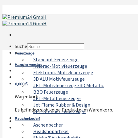
Zum
Inhalt
springen
Suche
Feuerzeuge
×
Standard-Feuerzeuge
Händler werden
Reibrad-Motivfeuerzeuge
Elektronik-Motivfeuerzeuge
3D ALU Motivfeuerzeuge
0,000
€
JET-Motivfeuerzeuge 3D Metallic
BBQ Feuerzeuge
Warenkorb
JET-Metallfeuerzeuge
Jet Flame Rubber & Design
Es befinden sich keine Produkte im Warenkorb.
JET-Brenner Feuerzeuge
Raucherbedarf
Aschenbecher
Headshopartikel