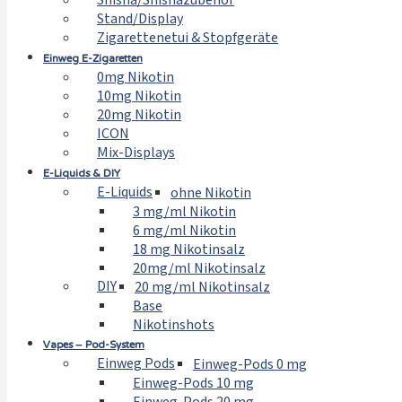
Shisha/Shishazubehör
Stand/Display
Zigarettenetui & Stopfgeräte
Einweg E-Zigaretten
0mg Nikotin
10mg Nikotin
20mg Nikotin
ICON
Mix-Displays
E-Liquids & DIY
E-Liquids
ohne Nikotin
3 mg/ml Nikotin
6 mg/ml Nikotin
18 mg Nikotinsalz
20mg/ml Nikotinsalz
DIY
20 mg/ml Nikotinsalz
Base
Nikotinshots
Vapes – Pod-System
Einweg Pods
Einweg-Pods 0 mg
Einweg-Pods 10 mg