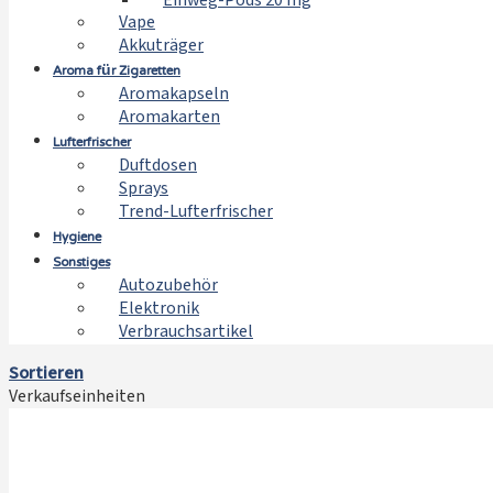
Einweg-Pods 20 mg
Vape
Akkuträger
Aroma für Zigaretten
Aromakapseln
Aromakarten
Lufterfrischer
Duftdosen
Sprays
Trend-Lufterfrischer
Hygiene
Sonstiges
Autozubehör
Elektronik
Verbrauchsartikel
Sortieren
Verkaufseinheiten