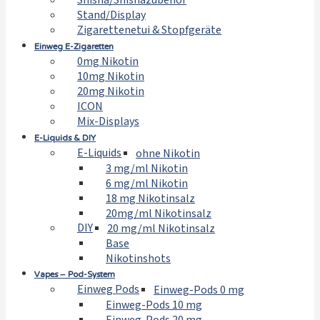
Shisha/Shishazubehör
Stand/Display
Zigarettenetui & Stopfgeräte
Einweg E-Zigaretten
0mg Nikotin
10mg Nikotin
20mg Nikotin
ICON
Mix-Displays
E-Liquids & DIY
E-Liquids
ohne Nikotin
3 mg/ml Nikotin
6 mg/ml Nikotin
18 mg Nikotinsalz
20mg/ml Nikotinsalz
DIY
20 mg/ml Nikotinsalz
Base
Nikotinshots
Vapes – Pod-System
Einweg Pods
Einweg-Pods 0 mg
Einweg-Pods 10 mg