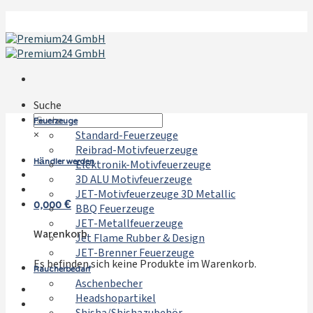
Zum
Inhalt
springen
Suche
Feuerzeuge
×
Standard-Feuerzeuge
Reibrad-Motivfeuerzeuge
Händler werden
Elektronik-Motivfeuerzeuge
3D ALU Motivfeuerzeuge
JET-Motivfeuerzeuge 3D Metallic
0,000
€
BBQ Feuerzeuge
JET-Metallfeuerzeuge
Warenkorb
Jet Flame Rubber & Design
JET-Brenner Feuerzeuge
Es befinden sich keine Produkte im Warenkorb.
Raucherbedarf
Aschenbecher
Headshopartikel