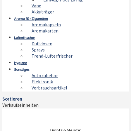
Einweg-Pods 20 mg
Vape
Akkuträger
Aroma für Zigaretten
Aromakapseln
Aromakarten
Lufterfrischer
Duftdosen
Sprays
Trend-Lufterfrischer
Hygiene
Sonstiges
Autozubehör
Elektronik
Verbrauchsartikel
Sortieren
Verkaufseinheiten
Display-Menge: