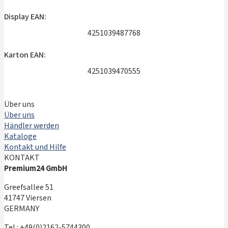
Display EAN:
4251039487768
Karton EAN:
4251039470555
Über uns
Über uns
Händler werden
Kataloge
Kontakt und Hilfe
KONTAKT
Premium24 GmbH
Greefsallee 51
41747 Viersen
GERMANY
Tel.: +49(0)2162-5744300