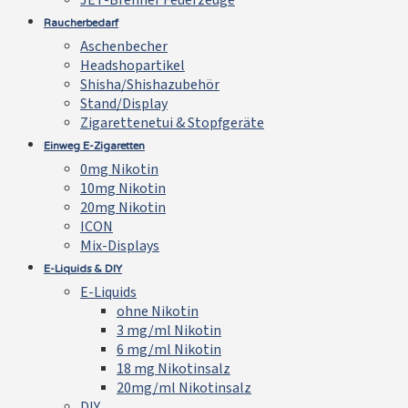
JET-Brenner Feuerzeuge
Raucherbedarf
Aschenbecher
Headshopartikel
Shisha/Shishazubehör
Stand/Display
Zigarettenetui & Stopfgeräte
Einweg E-Zigaretten
0mg Nikotin
10mg Nikotin
20mg Nikotin
ICON
Mix-Displays
E-Liquids & DIY
E-Liquids
ohne Nikotin
3 mg/ml Nikotin
6 mg/ml Nikotin
18 mg Nikotinsalz
20mg/ml Nikotinsalz
DIY