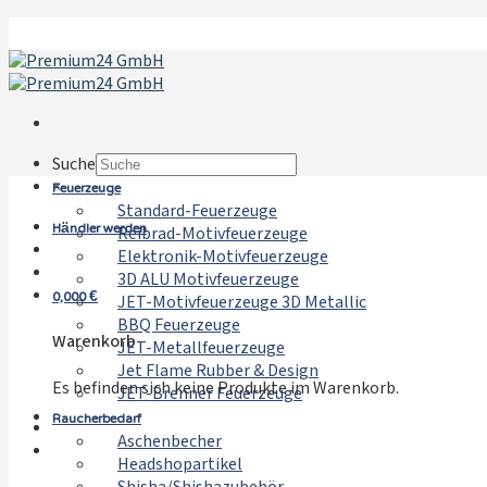
Zum
Inhalt
springen
Suche
Feuerzeuge
×
Standard-Feuerzeuge
Händler werden
Reibrad-Motivfeuerzeuge
Elektronik-Motivfeuerzeuge
3D ALU Motivfeuerzeuge
0,000
€
JET-Motivfeuerzeuge 3D Metallic
BBQ Feuerzeuge
Warenkorb
JET-Metallfeuerzeuge
Jet Flame Rubber & Design
Es befinden sich keine Produkte im Warenkorb.
JET-Brenner Feuerzeuge
Raucherbedarf
Aschenbecher
Headshopartikel