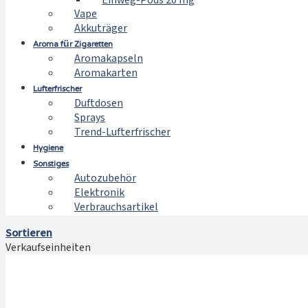
Einweg-Pods 20 mg
Vape
Akkuträger
Aroma für Zigaretten
Aromakapseln
Aromakarten
Lufterfrischer
Duftdosen
Sprays
Trend-Lufterfrischer
Hygiene
Sonstiges
Autozubehör
Elektronik
Verbrauchsartikel
Sortieren
Verkaufseinheiten