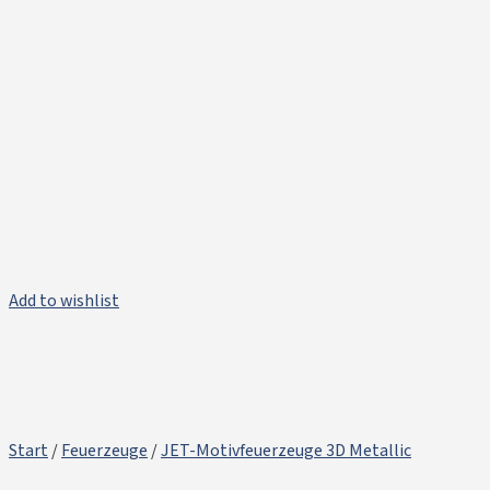
Add to wishlist
Start
/
Feuerzeuge
/
JET-Motivfeuerzeuge 3D Metallic