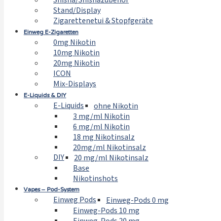
Shisha/Shishazubehör
Stand/Display
Zigarettenetui & Stopfgeräte
Einweg E-Zigaretten
0mg Nikotin
10mg Nikotin
20mg Nikotin
ICON
Mix-Displays
E-Liquids & DIY
E-Liquids
ohne Nikotin
3 mg/ml Nikotin
6 mg/ml Nikotin
18 mg Nikotinsalz
20mg/ml Nikotinsalz
DIY
20 mg/ml Nikotinsalz
Base
Nikotinshots
Vapes – Pod-System
Einweg Pods
Einweg-Pods 0 mg
Einweg-Pods 10 mg