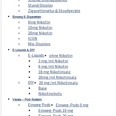
Shisha/Shishazubehör
Stand/Display
Zigarettenetui & Stopfgeräte
Einweg E-Zigaretten
0mg Nikotin
10mg Nikotin
20mg Nikotin
ICON
Mix-Displays
E-Liquids & DIY
E-Liquids
ohne Nikotin
3 mg/ml Nikotin
6 mg/ml Nikotin
18 mg Nikotinsalz
20mg/ml Nikotinsalz
DIY
20 mg/ml Nikotinsalz
Base
Nikotinshots
Vapes – Pod-System
Einweg Pods
Einweg-Pods 0 mg
Einweg-Pods 10 mg