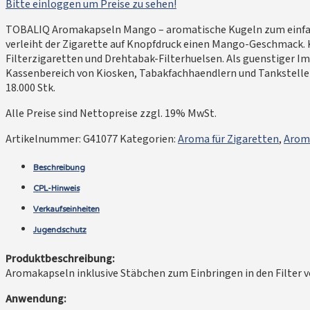
Bitte einloggen um Preise zu sehen!
TOBALIQ Aromakapseln Mango – aromatische Kugeln zum einfache
verleiht der Zigarette auf Knopfdruck einen Mango-Geschmack.
Filterzigaretten und Drehtabak-Filterhuelsen. Als guenstiger Im
Kassenbereich von Kiosken, Tabakfachhaendlern und Tankstellen. L
18.000 Stk.
Alle Preise sind Nettopreise zzgl. 19% MwSt.
Artikelnummer:
G41077
Kategorien:
Aroma für Zigaretten
,
Arom
Beschreibung
CPL-Hinweis
Verkaufseinheiten
Jugendschutz
Produktbeschreibung:
Aromakapseln inklusive Stäbchen zum Einbringen in den Filter v
Anwendung: