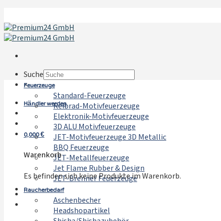
Zum
Inhalt
springen
Suche
Feuerzeuge
×
Standard-Feuerzeuge
Händler werden
Reibrad-Motivfeuerzeuge
Elektronik-Motivfeuerzeuge
3D ALU Motivfeuerzeuge
0,000
€
JET-Motivfeuerzeuge 3D Metallic
BBQ Feuerzeuge
Warenkorb
JET-Metallfeuerzeuge
Jet Flame Rubber & Design
Es befinden sich keine Produkte im Warenkorb.
JET-Brenner Feuerzeuge
Raucherbedarf
Aschenbecher
Headshopartikel