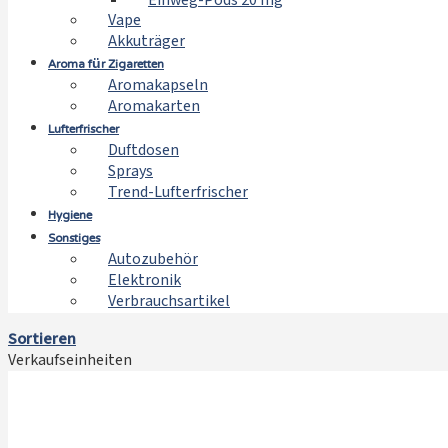
Einweg-Pods 20 mg
Vape
Akkuträger
Aroma für Zigaretten
Aromakapseln
Aromakarten
Lufterfrischer
Duftdosen
Sprays
Trend-Lufterfrischer
Hygiene
Sonstiges
Autozubehör
Elektronik
Verbrauchsartikel
Sortieren
Verkaufseinheiten