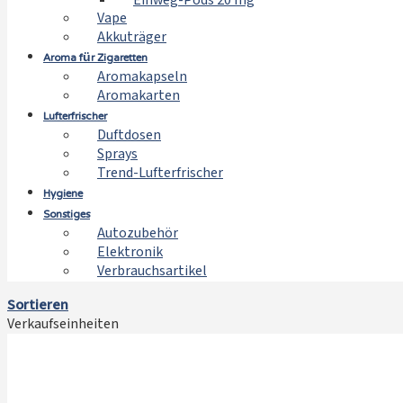
Einweg-Pods 20 mg
Vape
Akkuträger
Aroma für Zigaretten
Aromakapseln
Aromakarten
Lufterfrischer
Duftdosen
Sprays
Trend-Lufterfrischer
Hygiene
Sonstiges
Autozubehör
Elektronik
Verbrauchsartikel
Sortieren
Verkaufseinheiten