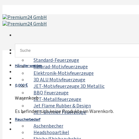
Zum
Inhalt
springen
Feuerzeuge
Standard-Feuerzeuge
Händler werden
Reibrad-Motivfeuerzeuge
Elektronik-Motivfeuerzeuge
3D ALU Motivfeuerzeuge
0,000
€
JET-Motivfeuerzeuge 3D Metallic
BBQ Feuerzeuge
Warenkorb
JET-Metallfeuerzeuge
Jet Flame Rubber & Design
Es befinden sich keine Produkte im Warenkorb.
JET-Brenner Feuerzeuge
Raucherbedarf
Aschenbecher
Headshopartikel