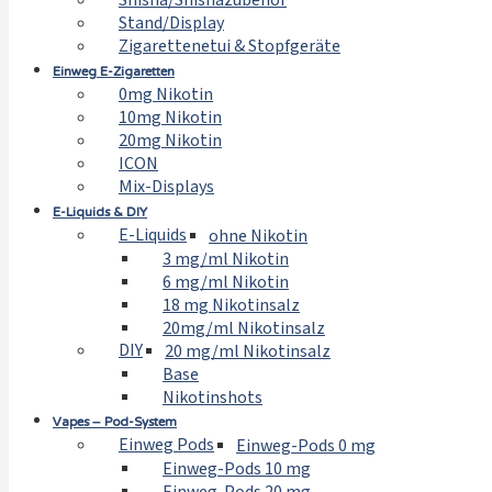
Shisha/Shishazubehör
Stand/Display
Zigarettenetui & Stopfgeräte
Einweg E-Zigaretten
0mg Nikotin
10mg Nikotin
20mg Nikotin
ICON
Mix-Displays
E-Liquids & DIY
E-Liquids
ohne Nikotin
3 mg/ml Nikotin
6 mg/ml Nikotin
18 mg Nikotinsalz
20mg/ml Nikotinsalz
DIY
20 mg/ml Nikotinsalz
Base
Nikotinshots
Vapes – Pod-System
Einweg Pods
Einweg-Pods 0 mg
Einweg-Pods 10 mg