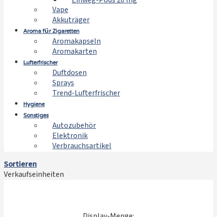
Einweg-Pods 20 mg
Vape
Akkuträger
Aroma für Zigaretten
Aromakapseln
Aromakarten
Lufterfrischer
Duftdosen
Sprays
Trend-Lufterfrischer
Hygiene
Sonstiges
Autozubehör
Elektronik
Verbrauchsartikel
Sortieren
Verkaufseinheiten
Display-Menge: