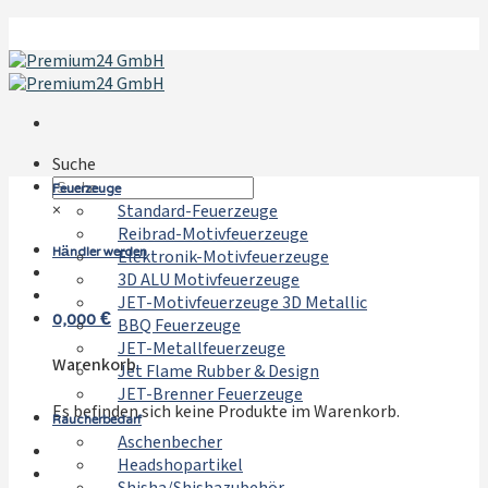
Zum
Inhalt
springen
Suche
Feuerzeuge
×
Standard-Feuerzeuge
Reibrad-Motivfeuerzeuge
Händler werden
Elektronik-Motivfeuerzeuge
3D ALU Motivfeuerzeuge
JET-Motivfeuerzeuge 3D Metallic
0,000
€
BBQ Feuerzeuge
JET-Metallfeuerzeuge
Warenkorb
Jet Flame Rubber & Design
JET-Brenner Feuerzeuge
Es befinden sich keine Produkte im Warenkorb.
Raucherbedarf
Aschenbecher
Headshopartikel