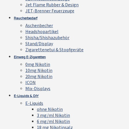
Jet Flame Rubber & Design
JET-Brenner Feuerzeuge
Raucherbedarf
Aschenbecher
Headshopartikel
Shisha/Shishazubehör
Stand/Display
Zigarettenetui & Stopfgeräte
Einweg E-Zigaretten
0mg Nikotin
10mg Nikotin
20mg Nikotin
ICON
Mix-Displays
E-Liquids & DIY
E-Liquids
ohne Nikotin
3 mg/ml Nikotin
6 mg/ml Nikotin
18 mg Nikotinsalz