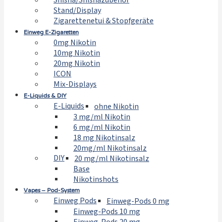
Shisha/Shishazubehör
Stand/Display
Zigarettenetui & Stopfgeräte
Einweg E-Zigaretten
0mg Nikotin
10mg Nikotin
20mg Nikotin
ICON
Mix-Displays
E-Liquids & DIY
E-Liquids
ohne Nikotin
3 mg/ml Nikotin
6 mg/ml Nikotin
18 mg Nikotinsalz
20mg/ml Nikotinsalz
DIY
20 mg/ml Nikotinsalz
Base
Nikotinshots
Vapes – Pod-System
Einweg Pods
Einweg-Pods 0 mg
Einweg-Pods 10 mg