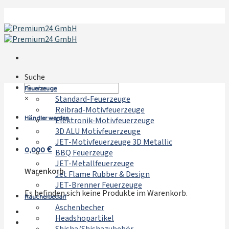
Zum
Inhalt
springen
Suche
Feuerzeuge
×
Standard-Feuerzeuge
Reibrad-Motivfeuerzeuge
Händler werden
Elektronik-Motivfeuerzeuge
3D ALU Motivfeuerzeuge
JET-Motivfeuerzeuge 3D Metallic
0,000
€
BBQ Feuerzeuge
JET-Metallfeuerzeuge
Warenkorb
Jet Flame Rubber & Design
JET-Brenner Feuerzeuge
Es befinden sich keine Produkte im Warenkorb.
Raucherbedarf
Aschenbecher
Headshopartikel