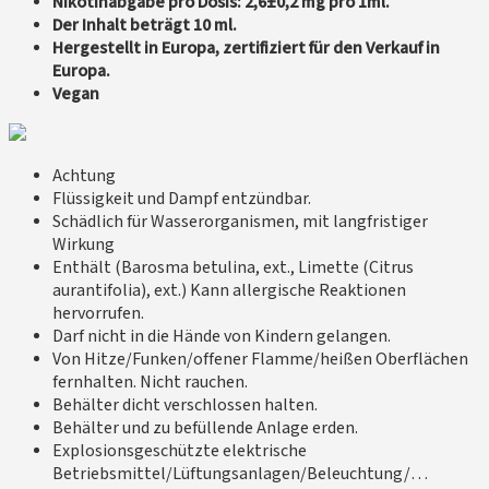
Nikotinabgabe pro Dosis: 2,6±0,2 mg pro 1ml.
Der Inhalt beträgt 10 ml.
Hergestellt in Europa, zertifiziert für den Verkauf in
Europa.
Vegan
Achtung
Flüssigkeit und Dampf entzündbar.
Schädlich für Wasserorganismen, mit langfristiger
Wirkung
Enthält (Barosma betulina, ext., Limette (Citrus
aurantifolia), ext.) Kann allergische Reaktionen
hervorrufen.
Darf nicht in die Hände von Kindern gelangen.
Von Hitze/Funken/offener Flamme/heißen Oberflächen
fernhalten. Nicht rauchen.
Behälter dicht verschlossen halten.
Behälter und zu befüllende Anlage erden.
Explosionsgeschützte elektrische
Betriebsmittel/Lüftungsanlagen/Beleuchtung/…