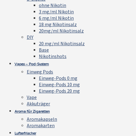
ohne Nikotin
3 mg/ml Nikotin
6 mg/ml Nikotin
18 mg Nikotinsalz
20mg/ml Nikotinsalz
DIY
20 mg/ml Nikotinsalz
Base
Nikotinshots
Vapes – Pod-System
Einweg Pods
Einweg-Pods 0 mg
Einweg-Pods 10 mg
Einweg-Pods 20 mg
Vape
Akkuträger
Aroma für Zigaretten
Aromakapseln
Aromakarten
Lufterfrischer