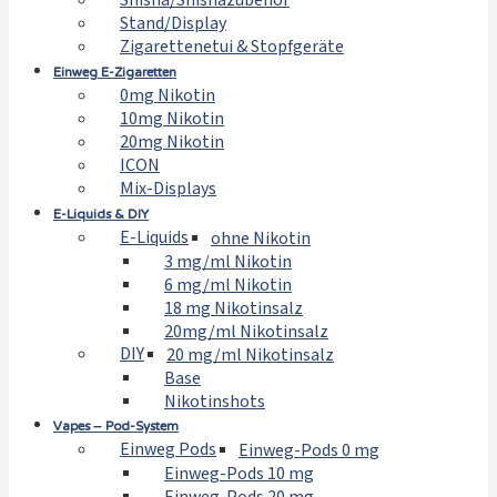
Shisha/Shishazubehör
Stand/Display
Zigarettenetui & Stopfgeräte
Einweg E-Zigaretten
0mg Nikotin
10mg Nikotin
20mg Nikotin
ICON
Mix-Displays
E-Liquids & DIY
E-Liquids
ohne Nikotin
3 mg/ml Nikotin
6 mg/ml Nikotin
18 mg Nikotinsalz
20mg/ml Nikotinsalz
DIY
20 mg/ml Nikotinsalz
Base
Nikotinshots
Vapes – Pod-System
Einweg Pods
Einweg-Pods 0 mg
Einweg-Pods 10 mg