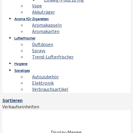
Einweg-Pods 20 mg
Vape
Akkuträger
Aroma für Zigaretten
Aromakapseln
Aromakarten
Lufterfrischer
Duftdosen
Sprays
Trend-Lufterfrischer
Hygiene
Sonstiges
Autozubehör
Elektronik
Verbrauchsartikel
Sortieren
Verkaufseinheiten
Display-Menge: