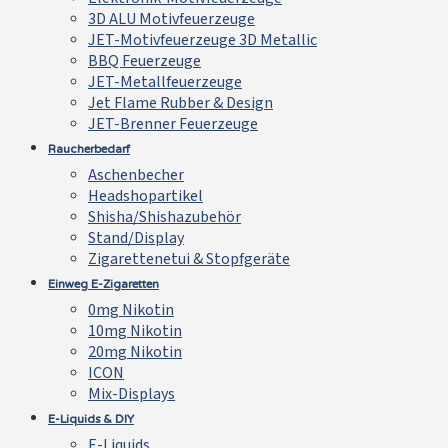
3D ALU Motivfeuerzeuge
JET-Motivfeuerzeuge 3D Metallic
BBQ Feuerzeuge
JET-Metallfeuerzeuge
Jet Flame Rubber & Design
JET-Brenner Feuerzeuge
Raucherbedarf
Aschenbecher
Headshopartikel
Shisha/Shishazubehör
Stand/Display
Zigarettenetui & Stopfgeräte
Einweg E-Zigaretten
0mg Nikotin
10mg Nikotin
20mg Nikotin
ICON
Mix-Displays
E-Liquids & DIY
E-Liquids