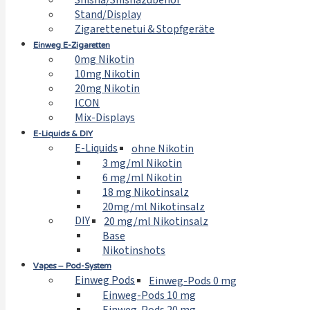
Shisha/Shishazubehör
Stand/Display
Zigarettenetui & Stopfgeräte
Einweg E-Zigaretten
0mg Nikotin
10mg Nikotin
20mg Nikotin
ICON
Mix-Displays
E-Liquids & DIY
E-Liquids
ohne Nikotin
3 mg/ml Nikotin
6 mg/ml Nikotin
18 mg Nikotinsalz
20mg/ml Nikotinsalz
DIY
20 mg/ml Nikotinsalz
Base
Nikotinshots
Vapes – Pod-System
Einweg Pods
Einweg-Pods 0 mg
Einweg-Pods 10 mg