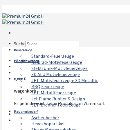
Zum
Inhalt
springen
Suche
Feuerzeuge
×
Standard-Feuerzeuge
Händler werden
Reibrad-Motivfeuerzeuge
Elektronik-Motivfeuerzeuge
3D ALU Motivfeuerzeuge
0,000
€
JET-Motivfeuerzeuge 3D Metallic
BBQ Feuerzeuge
Warenkorb
JET-Metallfeuerzeuge
Jet Flame Rubber & Design
Es befinden sich keine Produkte im Warenkorb.
JET-Brenner Feuerzeuge
Raucherbedarf
Aschenbecher
Headshopartikel