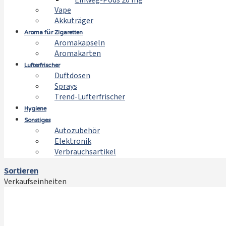
Einweg-Pods 20 mg
Vape
Akkuträger
Aroma für Zigaretten
Aromakapseln
Aromakarten
Lufterfrischer
Duftdosen
Sprays
Trend-Lufterfrischer
Hygiene
Sonstiges
Autozubehör
Elektronik
Verbrauchsartikel
Sortieren
Verkaufseinheiten