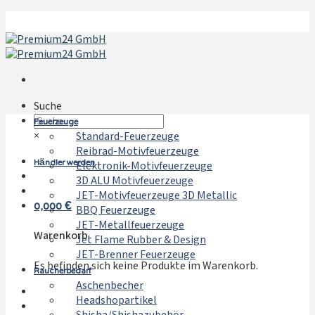
Zum
Inhalt
springen
Suche
Feuerzeuge
×
Standard-Feuerzeuge
Reibrad-Motivfeuerzeuge
Händler werden
Elektronik-Motivfeuerzeuge
3D ALU Motivfeuerzeuge
JET-Motivfeuerzeuge 3D Metallic
0,000
€
BBQ Feuerzeuge
JET-Metallfeuerzeuge
Warenkorb
Jet Flame Rubber & Design
JET-Brenner Feuerzeuge
Es befinden sich keine Produkte im Warenkorb.
Raucherbedarf
Aschenbecher
Headshopartikel