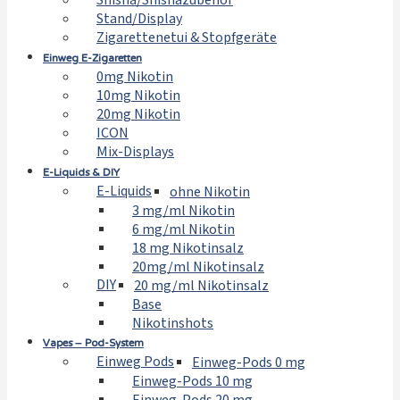
Shisha/Shishazubehör
Stand/Display
Zigarettenetui & Stopfgeräte
Einweg E-Zigaretten
0mg Nikotin
10mg Nikotin
20mg Nikotin
ICON
Mix-Displays
E-Liquids & DIY
E-Liquids
ohne Nikotin
3 mg/ml Nikotin
6 mg/ml Nikotin
18 mg Nikotinsalz
20mg/ml Nikotinsalz
DIY
20 mg/ml Nikotinsalz
Base
Nikotinshots
Vapes – Pod-System
Einweg Pods
Einweg-Pods 0 mg
Einweg-Pods 10 mg