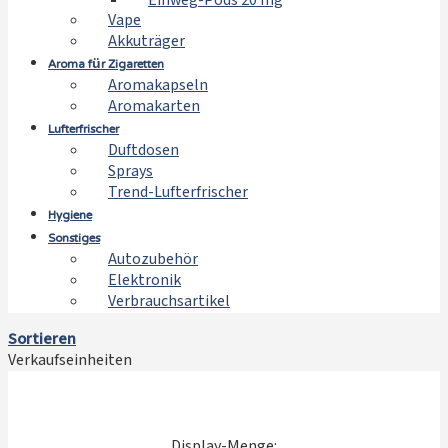
Einweg-Pods 20 mg
Vape
Akkuträger
Aroma für Zigaretten
Aromakapseln
Aromakarten
Lufterfrischer
Duftdosen
Sprays
Trend-Lufterfrischer
Hygiene
Sonstiges
Autozubehör
Elektronik
Verbrauchsartikel
Sortieren
Verkaufseinheiten
Display-Menge: