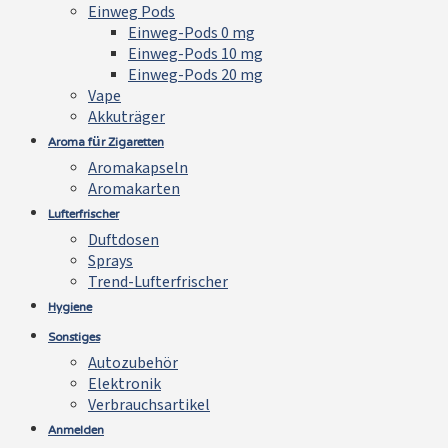
Einweg Pods
Einweg-Pods 0 mg
Einweg-Pods 10 mg
Einweg-Pods 20 mg
Vape
Akkuträger
Aroma für Zigaretten
Aromakapseln
Aromakarten
Lufterfrischer
Duftdosen
Sprays
Trend-Lufterfrischer
Hygiene
Sonstiges
Autozubehör
Elektronik
Verbrauchsartikel
Anmelden