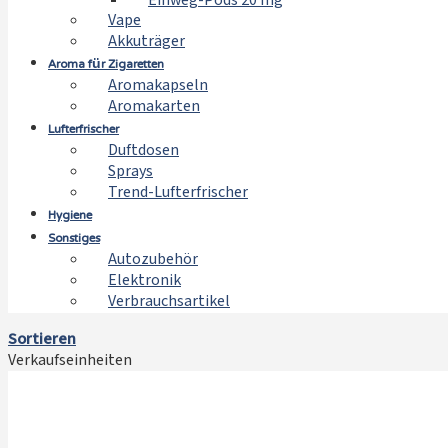
Einweg-Pods 20 mg
Vape
Akkuträger
Aroma für Zigaretten
Aromakapseln
Aromakarten
Lufterfrischer
Duftdosen
Sprays
Trend-Lufterfrischer
Hygiene
Sonstiges
Autozubehör
Elektronik
Verbrauchsartikel
Sortieren
Verkaufseinheiten