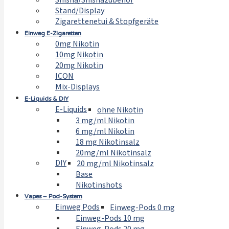
Shisha/Shishazubehör
Stand/Display
Zigarettenetui & Stopfgeräte
Einweg E-Zigaretten
0mg Nikotin
10mg Nikotin
20mg Nikotin
ICON
Mix-Displays
E-Liquids & DIY
E-Liquids
ohne Nikotin
3 mg/ml Nikotin
6 mg/ml Nikotin
18 mg Nikotinsalz
20mg/ml Nikotinsalz
DIY
20 mg/ml Nikotinsalz
Base
Nikotinshots
Vapes – Pod-System
Einweg Pods
Einweg-Pods 0 mg
Einweg-Pods 10 mg