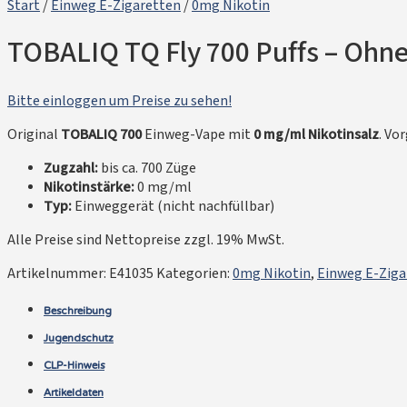
Start
/
Einweg E-Zigaretten
/
0mg Nikotin
TOBALIQ TQ Fly 700 Puffs – Ohne
Bitte einloggen um Preise zu sehen!
Original
TOBALIQ 700
Einweg-Vape mit
0 mg/ml Nikotinsalz
. Vo
Zugzahl:
bis ca. 700 Züge
Nikotinstärke:
0 mg/ml
Typ:
Einweggerät (nicht nachfüllbar)
Alle Preise sind Nettopreise zzgl. 19% MwSt.
Artikelnummer:
E41035
Kategorien:
0mg Nikotin
,
Einweg E-Ziga
Beschreibung
Jugendschutz
CLP-Hinweis
Artikeldaten