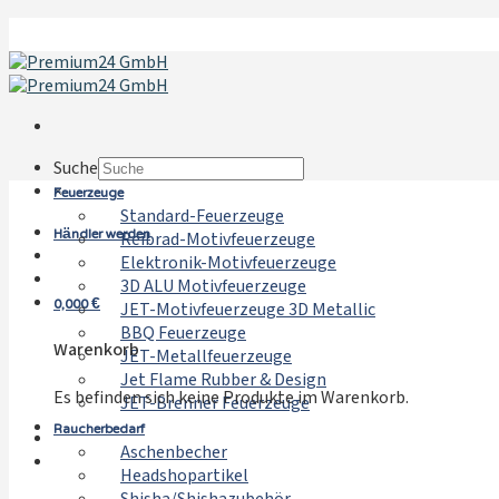
Zum
Inhalt
springen
Suche
Feuerzeuge
×
Standard-Feuerzeuge
Händler werden
Reibrad-Motivfeuerzeuge
Elektronik-Motivfeuerzeuge
3D ALU Motivfeuerzeuge
0,000
€
JET-Motivfeuerzeuge 3D Metallic
BBQ Feuerzeuge
Warenkorb
JET-Metallfeuerzeuge
Jet Flame Rubber & Design
Es befinden sich keine Produkte im Warenkorb.
JET-Brenner Feuerzeuge
Raucherbedarf
Aschenbecher
Headshopartikel