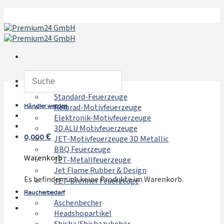
Zum
Inhalt
springen
Feuerzeuge
Standard-Feuerzeuge
Händler werden
Reibrad-Motivfeuerzeuge
Elektronik-Motivfeuerzeuge
3D ALU Motivfeuerzeuge
0,000
€
JET-Motivfeuerzeuge 3D Metallic
BBQ Feuerzeuge
Warenkorb
JET-Metallfeuerzeuge
Jet Flame Rubber & Design
Es befinden sich keine Produkte im Warenkorb.
JET-Brenner Feuerzeuge
Raucherbedarf
Aschenbecher
Headshopartikel