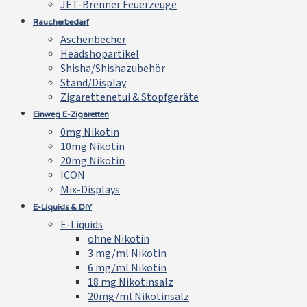
JET-Brenner Feuerzeuge
Raucherbedarf
Aschenbecher
Headshopartikel
Shisha/Shishazubehör
Stand/Display
Zigarettenetui & Stopfgeräte
Einweg E-Zigaretten
0mg Nikotin
10mg Nikotin
20mg Nikotin
ICON
Mix-Displays
E-Liquids & DIY
E-Liquids
ohne Nikotin
3 mg/ml Nikotin
6 mg/ml Nikotin
18 mg Nikotinsalz
20mg/ml Nikotinsalz