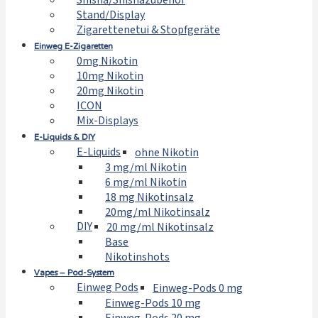
Shisha/Shishazubehör
Stand/Display
Zigarettenetui & Stopfgeräte
Einweg E-Zigaretten
0mg Nikotin
10mg Nikotin
20mg Nikotin
ICON
Mix-Displays
E-Liquids & DIY
E-Liquids
ohne Nikotin
3 mg/ml Nikotin
6 mg/ml Nikotin
18 mg Nikotinsalz
20mg/ml Nikotinsalz
DIY
20 mg/ml Nikotinsalz
Base
Nikotinshots
Vapes – Pod-System
Einweg Pods
Einweg-Pods 0 mg
Einweg-Pods 10 mg