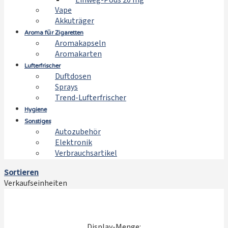
Einweg-Pods 20 mg
Vape
Akkuträger
Aroma für Zigaretten
Aromakapseln
Aromakarten
Lufterfrischer
Duftdosen
Sprays
Trend-Lufterfrischer
Hygiene
Sonstiges
Autozubehör
Elektronik
Verbrauchsartikel
Sortieren
Verkaufseinheiten
Display-Menge: