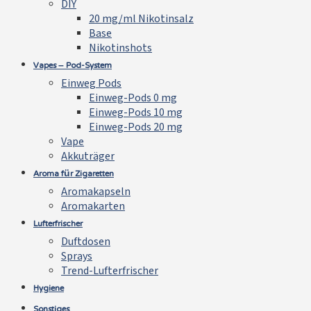
DIY
20 mg/ml Nikotinsalz
Base
Nikotinshots
Vapes – Pod-System
Einweg Pods
Einweg-Pods 0 mg
Einweg-Pods 10 mg
Einweg-Pods 20 mg
Vape
Akkuträger
Aroma für Zigaretten
Aromakapseln
Aromakarten
Lufterfrischer
Duftdosen
Sprays
Trend-Lufterfrischer
Hygiene
Sonstiges