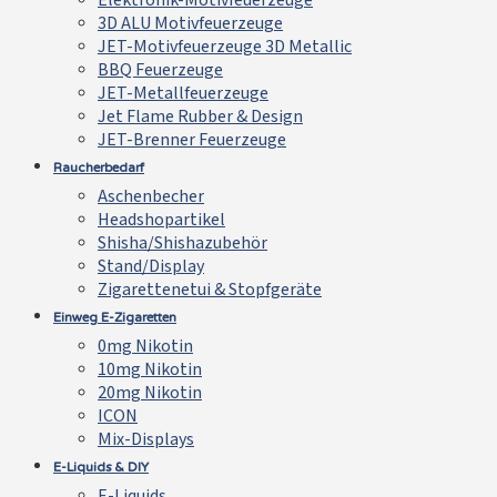
Elektronik-Motivfeuerzeuge
3D ALU Motivfeuerzeuge
JET-Motivfeuerzeuge 3D Metallic
BBQ Feuerzeuge
JET-Metallfeuerzeuge
Jet Flame Rubber & Design
JET-Brenner Feuerzeuge
Raucherbedarf
Aschenbecher
Headshopartikel
Shisha/Shishazubehör
Stand/Display
Zigarettenetui & Stopfgeräte
Einweg E-Zigaretten
0mg Nikotin
10mg Nikotin
20mg Nikotin
ICON
Mix-Displays
E-Liquids & DIY
E-Liquids