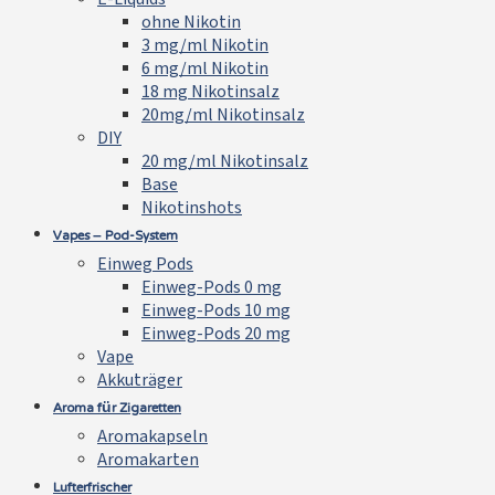
ohne Nikotin
3 mg/ml Nikotin
6 mg/ml Nikotin
18 mg Nikotinsalz
20mg/ml Nikotinsalz
DIY
20 mg/ml Nikotinsalz
Base
Nikotinshots
Vapes – Pod-System
Einweg Pods
Einweg-Pods 0 mg
Einweg-Pods 10 mg
Einweg-Pods 20 mg
Vape
Akkuträger
Aroma für Zigaretten
Aromakapseln
Aromakarten
Lufterfrischer