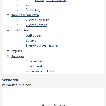
Einweg-Pods 20 mg
Vape
Akkuträger
Aroma für Zigaretten
Aromakapseln
Aromakarten
Lufterfrischer
Duftdosen
Sprays
Trend-Lufterfrischer
Hygiene
Sonstiges
Autozubehör
Elektronik
Verbrauchsartikel
Sortieren
Verkaufseinheiten
Display-Menge: