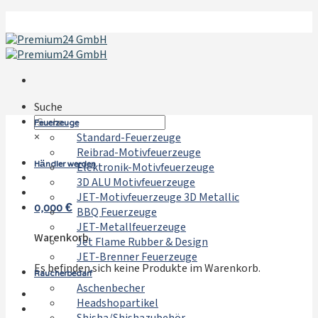
Zum
Inhalt
springen
Suche
Feuerzeuge
×
Standard-Feuerzeuge
Reibrad-Motivfeuerzeuge
Händler werden
Elektronik-Motivfeuerzeuge
3D ALU Motivfeuerzeuge
JET-Motivfeuerzeuge 3D Metallic
0,000
€
BBQ Feuerzeuge
JET-Metallfeuerzeuge
Warenkorb
Jet Flame Rubber & Design
JET-Brenner Feuerzeuge
Es befinden sich keine Produkte im Warenkorb.
Raucherbedarf
Aschenbecher
Headshopartikel