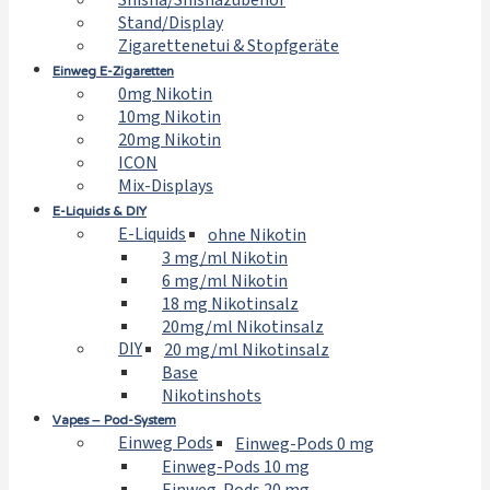
Shisha/Shishazubehör
Stand/Display
Zigarettenetui & Stopfgeräte
Einweg E-Zigaretten
0mg Nikotin
10mg Nikotin
20mg Nikotin
ICON
Mix-Displays
E-Liquids & DIY
E-Liquids
ohne Nikotin
3 mg/ml Nikotin
6 mg/ml Nikotin
18 mg Nikotinsalz
20mg/ml Nikotinsalz
DIY
20 mg/ml Nikotinsalz
Base
Nikotinshots
Vapes – Pod-System
Einweg Pods
Einweg-Pods 0 mg
Einweg-Pods 10 mg