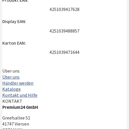
Produkt EAN:
4251039417628
Display EAN:
4251039488857
Karton EAN:
4251039471644
Über uns
Über uns
Händler werden
Kataloge
Kontakt und Hilfe
KONTAKT
Premium24 GmbH
Greefsallee 51
41747 Viersen