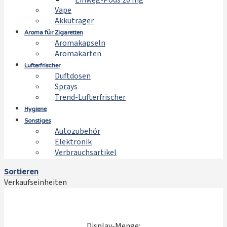
Einweg-Pods 20 mg
Vape
Akkuträger
Aroma für Zigaretten
Aromakapseln
Aromakarten
Lufterfrischer
Duftdosen
Sprays
Trend-Lufterfrischer
Hygiene
Sonstiges
Autozubehör
Elektronik
Verbrauchsartikel
Sortieren
Verkaufseinheiten
Display-Menge: