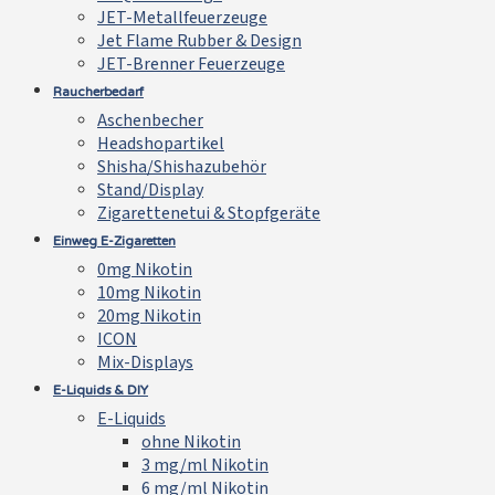
JET-Metallfeuerzeuge
Jet Flame Rubber & Design
JET-Brenner Feuerzeuge
Raucherbedarf
Aschenbecher
Headshopartikel
Shisha/Shishazubehör
Stand/Display
Zigarettenetui & Stopfgeräte
Einweg E-Zigaretten
0mg Nikotin
10mg Nikotin
20mg Nikotin
ICON
Mix-Displays
E-Liquids & DIY
E-Liquids
ohne Nikotin
3 mg/ml Nikotin
6 mg/ml Nikotin