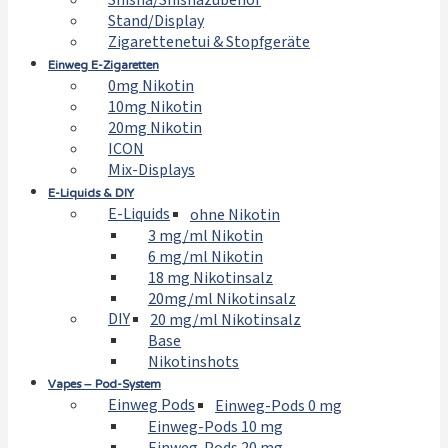
Shisha/Shishazubehör
Stand/Display
Zigarettenetui & Stopfgeräte
Einweg E-Zigaretten
0mg Nikotin
10mg Nikotin
20mg Nikotin
ICON
Mix-Displays
E-Liquids & DIY
E-Liquids
ohne Nikotin
3 mg/ml Nikotin
6 mg/ml Nikotin
18 mg Nikotinsalz
20mg/ml Nikotinsalz
DIY
20 mg/ml Nikotinsalz
Base
Nikotinshots
Vapes – Pod-System
Einweg Pods
Einweg-Pods 0 mg
Einweg-Pods 10 mg