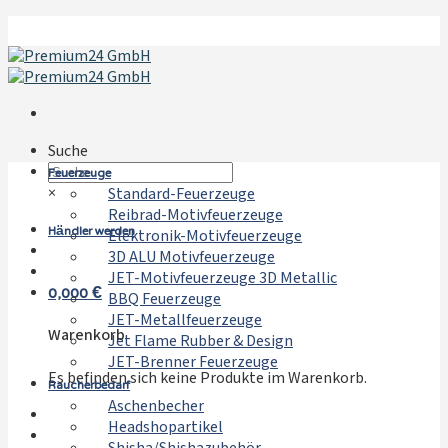
Zum
Inhalt
springen
Suche
Feuerzeuge
×
Standard-Feuerzeuge
Reibrad-Motivfeuerzeuge
Händler werden
Elektronik-Motivfeuerzeuge
3D ALU Motivfeuerzeuge
JET-Motivfeuerzeuge 3D Metallic
0,000
€
BBQ Feuerzeuge
JET-Metallfeuerzeuge
Warenkorb
Jet Flame Rubber & Design
JET-Brenner Feuerzeuge
Es befinden sich keine Produkte im Warenkorb.
Raucherbedarf
Aschenbecher
Headshopartikel