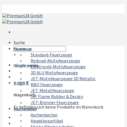
Zum
Inhalt
springen
Suche
Feuerzeuge
×
Standard-Feuerzeuge
Reibrad-Motivfeuerzeuge
Händler werden
Elektronik-Motivfeuerzeuge
3D ALU Motivfeuerzeuge
JET-Motivfeuerzeuge 3D Metallic
0,000
€
BBQ Feuerzeuge
JET-Metallfeuerzeuge
Warenkorb
Jet Flame Rubber & Design
JET-Brenner Feuerzeuge
Es befinden sich keine Produkte im Warenkorb.
Raucherbedarf
Aschenbecher
Headshopartikel