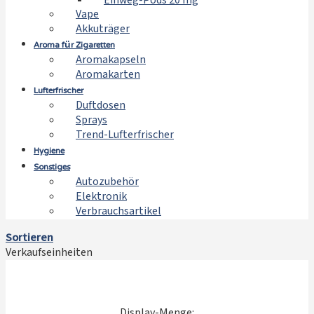
Einweg-Pods 20 mg
Vape
Akkuträger
Aroma für Zigaretten
Aromakapseln
Aromakarten
Lufterfrischer
Duftdosen
Sprays
Trend-Lufterfrischer
Hygiene
Sonstiges
Autozubehör
Elektronik
Verbrauchsartikel
Sortieren
Verkaufseinheiten
Display-Menge: