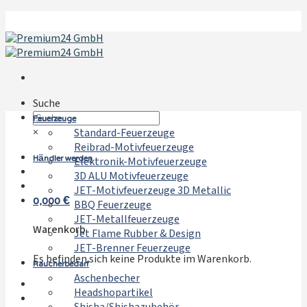
Zum
Inhalt
springen
Suche
Feuerzeuge
×
Standard-Feuerzeuge
Reibrad-Motivfeuerzeuge
Händler werden
Elektronik-Motivfeuerzeuge
3D ALU Motivfeuerzeuge
JET-Motivfeuerzeuge 3D Metallic
0,000
€
BBQ Feuerzeuge
JET-Metallfeuerzeuge
Warenkorb
Jet Flame Rubber & Design
JET-Brenner Feuerzeuge
Es befinden sich keine Produkte im Warenkorb.
Raucherbedarf
Aschenbecher
Headshopartikel