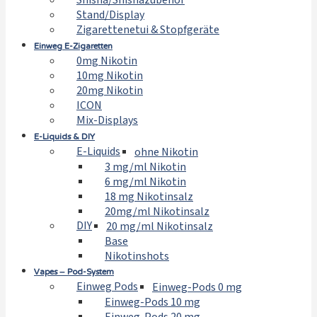
Shisha/Shishazubehör
Stand/Display
Zigarettenetui & Stopfgeräte
Einweg E-Zigaretten
0mg Nikotin
10mg Nikotin
20mg Nikotin
ICON
Mix-Displays
E-Liquids & DIY
E-Liquids
ohne Nikotin
3 mg/ml Nikotin
6 mg/ml Nikotin
18 mg Nikotinsalz
20mg/ml Nikotinsalz
DIY
20 mg/ml Nikotinsalz
Base
Nikotinshots
Vapes – Pod-System
Einweg Pods
Einweg-Pods 0 mg
Einweg-Pods 10 mg