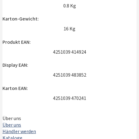
0.8 Kg
Karton-Gewicht:
16 Kg
Produkt EAN:
4251039 414924
Display EAN:
4251039 483852
Karton EAN:
4251039 470241
Über uns
Über uns
Händler werden
Kataloge