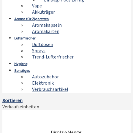
Einweg-Pods 20 mg
Vape
Akkuträger
Aroma für Zigaretten
Aromakapseln
Aromakarten
Lufterfrischer
Duftdosen
Sprays
Trend-Lufterfrischer
Hygiene
Sonstiges
Autozubehör
Elektronik
Verbrauchsartikel
Sortieren
Verkaufseinheiten
Display-Menge: