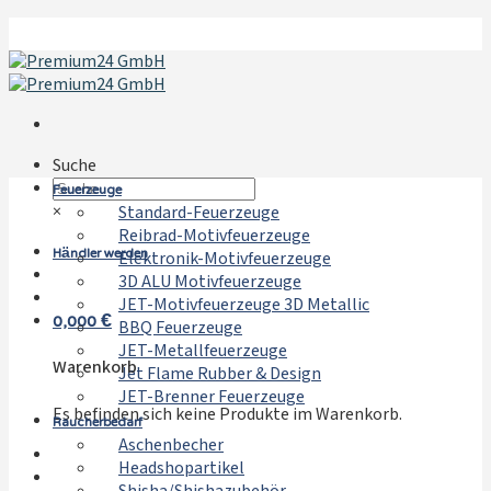
Zum
Inhalt
springen
Suche
Feuerzeuge
×
Standard-Feuerzeuge
Reibrad-Motivfeuerzeuge
Händler werden
Elektronik-Motivfeuerzeuge
3D ALU Motivfeuerzeuge
JET-Motivfeuerzeuge 3D Metallic
0,000
€
BBQ Feuerzeuge
JET-Metallfeuerzeuge
Warenkorb
Jet Flame Rubber & Design
JET-Brenner Feuerzeuge
Es befinden sich keine Produkte im Warenkorb.
Raucherbedarf
Aschenbecher
Headshopartikel