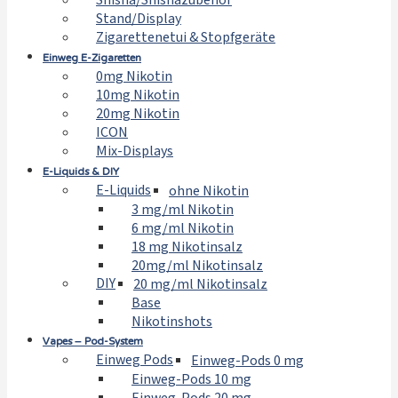
Shisha/Shishazubehör
Stand/Display
Zigarettenetui & Stopfgeräte
Einweg E-Zigaretten
0mg Nikotin
10mg Nikotin
20mg Nikotin
ICON
Mix-Displays
E-Liquids & DIY
E-Liquids
ohne Nikotin
3 mg/ml Nikotin
6 mg/ml Nikotin
18 mg Nikotinsalz
20mg/ml Nikotinsalz
DIY
20 mg/ml Nikotinsalz
Base
Nikotinshots
Vapes – Pod-System
Einweg Pods
Einweg-Pods 0 mg
Einweg-Pods 10 mg