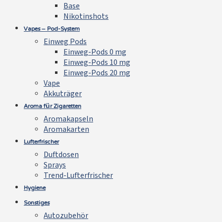
Base
Nikotinshots
Vapes – Pod-System
Einweg Pods
Einweg-Pods 0 mg
Einweg-Pods 10 mg
Einweg-Pods 20 mg
Vape
Akkuträger
Aroma für Zigaretten
Aromakapseln
Aromakarten
Lufterfrischer
Duftdosen
Sprays
Trend-Lufterfrischer
Hygiene
Sonstiges
Autozubehör