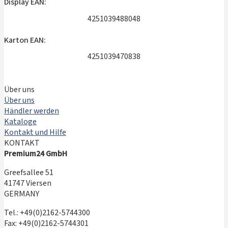
Display EAN:
4251039488048
Karton EAN:
4251039470838
Über uns
Über uns
Händler werden
Kataloge
Kontakt und Hilfe
KONTAKT
Premium24 GmbH
Greefsallee 51
41747 Viersen
GERMANY
Tel.: +49(0)2162-5744300
Fax: +49(0)2162-5744301