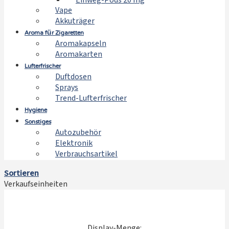
Einweg-Pods 20 mg
Vape
Akkuträger
Aroma für Zigaretten
Aromakapseln
Aromakarten
Lufterfrischer
Duftdosen
Sprays
Trend-Lufterfrischer
Hygiene
Sonstiges
Autozubehör
Elektronik
Verbrauchsartikel
Sortieren
Verkaufseinheiten
Display-Menge: