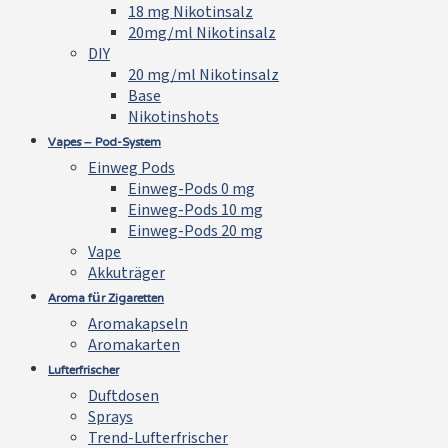
18 mg Nikotinsalz
20mg/ml Nikotinsalz
DIY
20 mg/ml Nikotinsalz
Base
Nikotinshots
Vapes – Pod-System
Einweg Pods
Einweg-Pods 0 mg
Einweg-Pods 10 mg
Einweg-Pods 20 mg
Vape
Akkuträger
Aroma für Zigaretten
Aromakapseln
Aromakarten
Lufterfrischer
Duftdosen
Sprays
Trend-Lufterfrischer