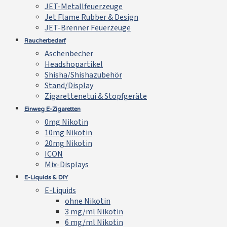
JET-Metallfeuerzeuge
Jet Flame Rubber & Design
JET-Brenner Feuerzeuge
Raucherbedarf
Aschenbecher
Headshopartikel
Shisha/Shishazubehör
Stand/Display
Zigarettenetui & Stopfgeräte
Einweg E-Zigaretten
0mg Nikotin
10mg Nikotin
20mg Nikotin
ICON
Mix-Displays
E-Liquids & DIY
E-Liquids
ohne Nikotin
3 mg/ml Nikotin
6 mg/ml Nikotin