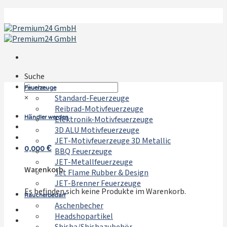
Zum
Inhalt
springen
Suche
Feuerzeuge
×
Standard-Feuerzeuge
Reibrad-Motivfeuerzeuge
Händler werden
Elektronik-Motivfeuerzeuge
3D ALU Motivfeuerzeuge
JET-Motivfeuerzeuge 3D Metallic
0,000
€
BBQ Feuerzeuge
JET-Metallfeuerzeuge
Warenkorb
Jet Flame Rubber & Design
JET-Brenner Feuerzeuge
Es befinden sich keine Produkte im Warenkorb.
Raucherbedarf
Aschenbecher
Headshopartikel