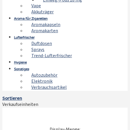
Einweg-Pods 20 mg
Vape
Akkuträger
Aroma für Zigaretten
Aromakapseln
Aromakarten
Lufterfrischer
Duftdosen
Sprays
Trend-Lufterfrischer
Hygiene
Sonstiges
Autozubehör
Elektronik
Verbrauchsartikel
Sortieren
Verkaufseinheiten
Display-Menge: