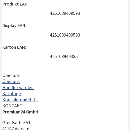
Produkt EAN:
4251039409593
Display EAN:
4251039409593
Karton EAN:
4251039493851
Über uns
Über uns
Händler werden
Kataloge
Kontakt und Hilfe
KONTAKT
Premium24 GmbH
Greefsallee 51
41747 Viersen