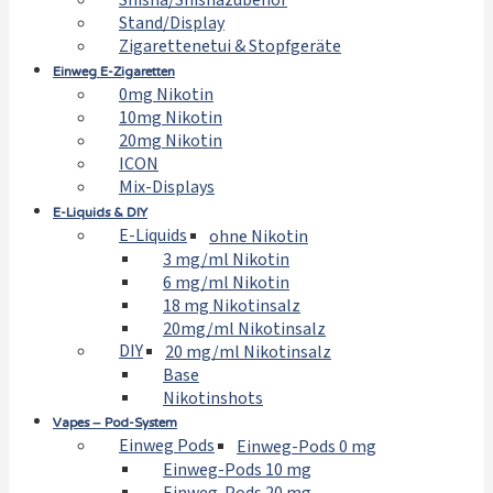
Shisha/Shishazubehör
Stand/Display
Zigarettenetui & Stopfgeräte
Einweg E-Zigaretten
0mg Nikotin
10mg Nikotin
20mg Nikotin
ICON
Mix-Displays
E-Liquids & DIY
E-Liquids
ohne Nikotin
3 mg/ml Nikotin
6 mg/ml Nikotin
18 mg Nikotinsalz
20mg/ml Nikotinsalz
DIY
20 mg/ml Nikotinsalz
Base
Nikotinshots
Vapes – Pod-System
Einweg Pods
Einweg-Pods 0 mg
Einweg-Pods 10 mg