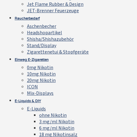
Jet Flame Rubber & Design
JET-Brenner Feuerzeuge
Raucherbedarf
Aschenbecher
Headshopartikel
Shisha/Shishazubehör
Stand/Display
Zigarettenetui & Stopfgeräte
Einweg E-Zigaretten
0mg Nikotin
10mg Nikotin
20mg Nikotin
ICON
Mix-Displays
E-Liquids & DIY
E-Liquids
ohne Nikotin
3 mg/ml Nikotin
6 mg/ml Nikotin
18 mg Nikotinsalz