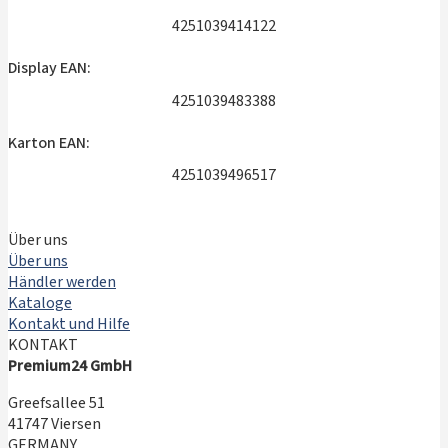
4251039414122
Display EAN:
4251039483388
Karton EAN:
4251039496517
Über uns
Über uns
Händler werden
Kataloge
Kontakt und Hilfe
KONTAKT
Premium24 GmbH
Greefsallee 51
41747 Viersen
GERMANY