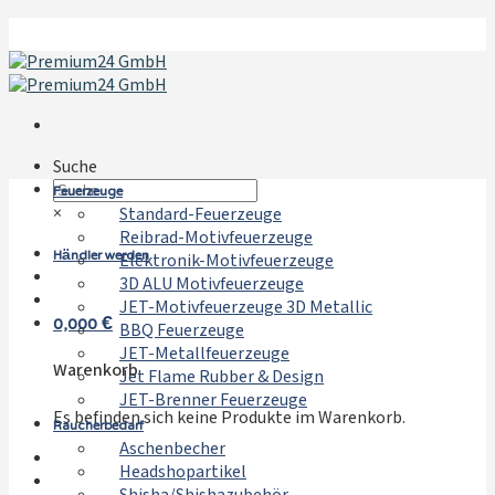
Zum
Inhalt
springen
Suche
Feuerzeuge
×
Standard-Feuerzeuge
Reibrad-Motivfeuerzeuge
Händler werden
Elektronik-Motivfeuerzeuge
3D ALU Motivfeuerzeuge
JET-Motivfeuerzeuge 3D Metallic
0,000
€
BBQ Feuerzeuge
JET-Metallfeuerzeuge
Warenkorb
Jet Flame Rubber & Design
JET-Brenner Feuerzeuge
Es befinden sich keine Produkte im Warenkorb.
Raucherbedarf
Aschenbecher
Headshopartikel