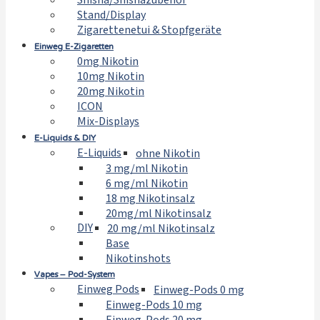
Shisha/Shishazubehör
Stand/Display
Zigarettenetui & Stopfgeräte
Einweg E-Zigaretten
0mg Nikotin
10mg Nikotin
20mg Nikotin
ICON
Mix-Displays
E-Liquids & DIY
E-Liquids
ohne Nikotin
3 mg/ml Nikotin
6 mg/ml Nikotin
18 mg Nikotinsalz
20mg/ml Nikotinsalz
DIY
20 mg/ml Nikotinsalz
Base
Nikotinshots
Vapes – Pod-System
Einweg Pods
Einweg-Pods 0 mg
Einweg-Pods 10 mg