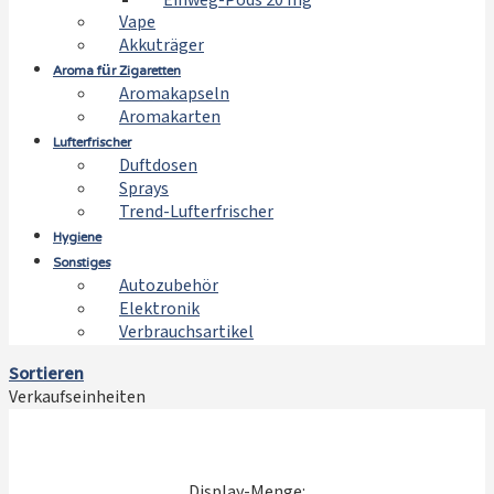
Einweg-Pods 20 mg
Vape
Akkuträger
Aroma für Zigaretten
Aromakapseln
Aromakarten
Lufterfrischer
Duftdosen
Sprays
Trend-Lufterfrischer
Hygiene
Sonstiges
Autozubehör
Elektronik
Verbrauchsartikel
Sortieren
Verkaufseinheiten
Display-Menge: