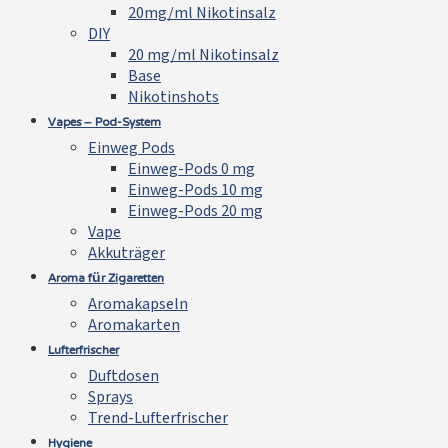
20mg/ml Nikotinsalz
DIY
20 mg/ml Nikotinsalz
Base
Nikotinshots
Vapes – Pod-System
Einweg Pods
Einweg-Pods 0 mg
Einweg-Pods 10 mg
Einweg-Pods 20 mg
Vape
Akkuträger
Aroma für Zigaretten
Aromakapseln
Aromakarten
Lufterfrischer
Duftdosen
Sprays
Trend-Lufterfrischer
Hygiene