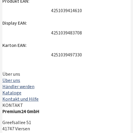
Produkt EAN:
4251039414610
Display EAN:
4251039483708
Karton EAN:
4251039497330
Über uns
Über uns
Händler werden
Kataloge
Kontakt und Hilfe
KONTAKT
Premium24 GmbH
Greefsallee 51
41747 Viersen