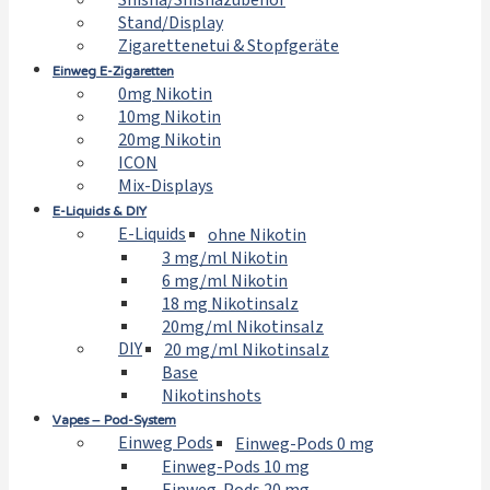
Shisha/Shishazubehör
Stand/Display
Zigarettenetui & Stopfgeräte
Einweg E-Zigaretten
0mg Nikotin
10mg Nikotin
20mg Nikotin
ICON
Mix-Displays
E-Liquids & DIY
E-Liquids
ohne Nikotin
3 mg/ml Nikotin
6 mg/ml Nikotin
18 mg Nikotinsalz
20mg/ml Nikotinsalz
DIY
20 mg/ml Nikotinsalz
Base
Nikotinshots
Vapes – Pod-System
Einweg Pods
Einweg-Pods 0 mg
Einweg-Pods 10 mg