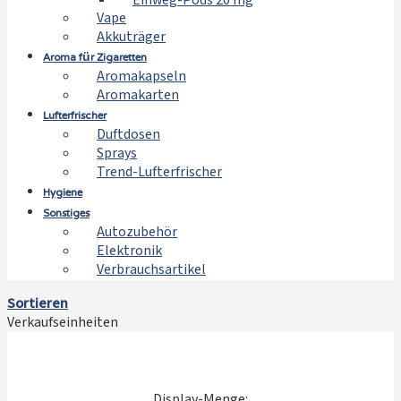
Einweg-Pods 20 mg
Vape
Akkuträger
Aroma für Zigaretten
Aromakapseln
Aromakarten
Lufterfrischer
Duftdosen
Sprays
Trend-Lufterfrischer
Hygiene
Sonstiges
Autozubehör
Elektronik
Verbrauchsartikel
Sortieren
Verkaufseinheiten
Display-Menge: