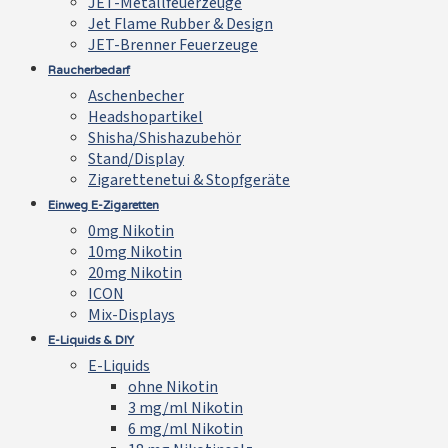
JET-Metallfeuerzeuge
Jet Flame Rubber & Design
JET-Brenner Feuerzeuge
Raucherbedarf
Aschenbecher
Headshopartikel
Shisha/Shishazubehör
Stand/Display
Zigarettenetui & Stopfgeräte
Einweg E-Zigaretten
0mg Nikotin
10mg Nikotin
20mg Nikotin
ICON
Mix-Displays
E-Liquids & DIY
E-Liquids
ohne Nikotin
3 mg/ml Nikotin
6 mg/ml Nikotin