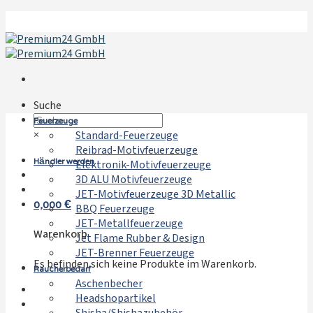
Zum
Inhalt
springen
Suche
Feuerzeuge
×
Standard-Feuerzeuge
Reibrad-Motivfeuerzeuge
Händler werden
Elektronik-Motivfeuerzeuge
3D ALU Motivfeuerzeuge
JET-Motivfeuerzeuge 3D Metallic
0,000
€
BBQ Feuerzeuge
JET-Metallfeuerzeuge
Warenkorb
Jet Flame Rubber & Design
JET-Brenner Feuerzeuge
Es befinden sich keine Produkte im Warenkorb.
Raucherbedarf
Aschenbecher
Headshopartikel