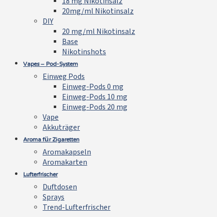
18 mg Nikotinsalz
20mg/ml Nikotinsalz
DIY
20 mg/ml Nikotinsalz
Base
Nikotinshots
Vapes – Pod-System
Einweg Pods
Einweg-Pods 0 mg
Einweg-Pods 10 mg
Einweg-Pods 20 mg
Vape
Akkuträger
Aroma für Zigaretten
Aromakapseln
Aromakarten
Lufterfrischer
Duftdosen
Sprays
Trend-Lufterfrischer