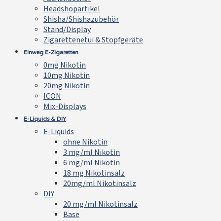
Headshopartikel
Shisha/Shishazubehör
Stand/Display
Zigarettenetui & Stopfgeräte
Einweg E-Zigaretten
0mg Nikotin
10mg Nikotin
20mg Nikotin
ICON
Mix-Displays
E-Liquids & DIY
E-Liquids
ohne Nikotin
3 mg/ml Nikotin
6 mg/ml Nikotin
18 mg Nikotinsalz
20mg/ml Nikotinsalz
DIY
20 mg/ml Nikotinsalz
Base