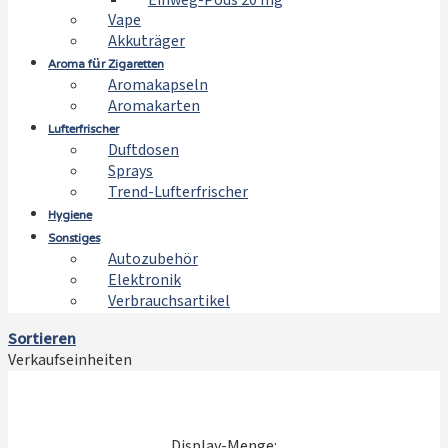
Einweg-Pods 20 mg
Vape
Akkuträger
Aroma für Zigaretten
Aromakapseln
Aromakarten
Lufterfrischer
Duftdosen
Sprays
Trend-Lufterfrischer
Hygiene
Sonstiges
Autozubehör
Elektronik
Verbrauchsartikel
Sortieren
Verkaufseinheiten
Display-Menge: