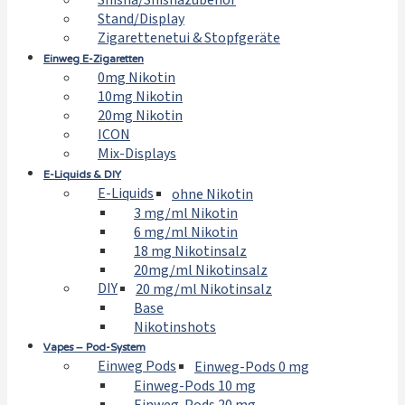
Shisha/Shishazubehör
Stand/Display
Zigarettenetui & Stopfgeräte
Einweg E-Zigaretten
0mg Nikotin
10mg Nikotin
20mg Nikotin
ICON
Mix-Displays
E-Liquids & DIY
E-Liquids
ohne Nikotin
3 mg/ml Nikotin
6 mg/ml Nikotin
18 mg Nikotinsalz
20mg/ml Nikotinsalz
DIY
20 mg/ml Nikotinsalz
Base
Nikotinshots
Vapes – Pod-System
Einweg Pods
Einweg-Pods 0 mg
Einweg-Pods 10 mg