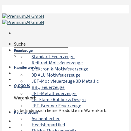
Zum
Inhalt
springen
Suche
Feuerzeuge
×
Standard-Feuerzeuge
Reibrad-Motivfeuerzeuge
Händler werden
Elektronik-Motivfeuerzeuge
3D ALU Motivfeuerzeuge
JET-Motivfeuerzeuge 3D Metallic
0,000
€
BBQ Feuerzeuge
JET-Metallfeuerzeuge
Warenkorb
Jet Flame Rubber & Design
JET-Brenner Feuerzeuge
Es befinden sich keine Produkte im Warenkorb.
Raucherbedarf
Aschenbecher
Headshopartikel