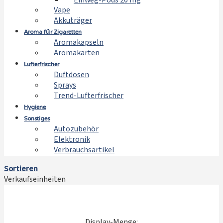
Einweg-Pods 20 mg
Vape
Akkuträger
Aroma für Zigaretten
Aromakapseln
Aromakarten
Lufterfrischer
Duftdosen
Sprays
Trend-Lufterfrischer
Hygiene
Sonstiges
Autozubehör
Elektronik
Verbrauchsartikel
Sortieren
Verkaufseinheiten
Display-Menge: