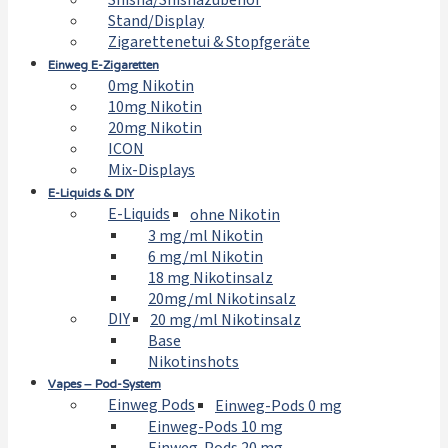
Shisha/Shishazubehör
Stand/Display
Zigarettenetui & Stopfgeräte
Einweg E-Zigaretten
0mg Nikotin
10mg Nikotin
20mg Nikotin
ICON
Mix-Displays
E-Liquids & DIY
E-Liquids
ohne Nikotin
3 mg/ml Nikotin
6 mg/ml Nikotin
18 mg Nikotinsalz
20mg/ml Nikotinsalz
DIY
20 mg/ml Nikotinsalz
Base
Nikotinshots
Vapes – Pod-System
Einweg Pods
Einweg-Pods 0 mg
Einweg-Pods 10 mg