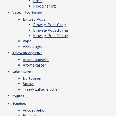
Base
Nikotinshots
Vapes – Pod-System
Einweg Pods
Einweg-Pods 0 mg
Einweg-Pods 10 mg
Einweg-Pods 20 mg
Vape
Akkuträger
Aroma für Zigaretten
Aromakapseln
Aromakarten
Lufterfrischer
Duftdosen
Sprays
Trend-Lufterfrischer
Hygiene
Sonstiges
Autozubehör
Elektronik