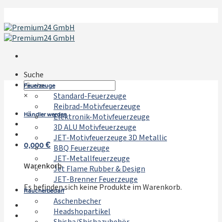
Zum
Inhalt
springen
Suche
Feuerzeuge
×
Standard-Feuerzeuge
Reibrad-Motivfeuerzeuge
Händler werden
Elektronik-Motivfeuerzeuge
3D ALU Motivfeuerzeuge
JET-Motivfeuerzeuge 3D Metallic
0,000
€
BBQ Feuerzeuge
JET-Metallfeuerzeuge
Warenkorb
Jet Flame Rubber & Design
JET-Brenner Feuerzeuge
Es befinden sich keine Produkte im Warenkorb.
Raucherbedarf
Aschenbecher
Headshopartikel