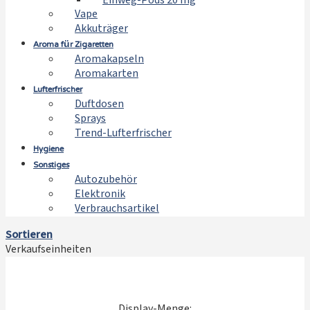
Einweg-Pods 20 mg
Vape
Akkuträger
Aroma für Zigaretten
Aromakapseln
Aromakarten
Lufterfrischer
Duftdosen
Sprays
Trend-Lufterfrischer
Hygiene
Sonstiges
Autozubehör
Elektronik
Verbrauchsartikel
Sortieren
Verkaufseinheiten
Display-Menge: