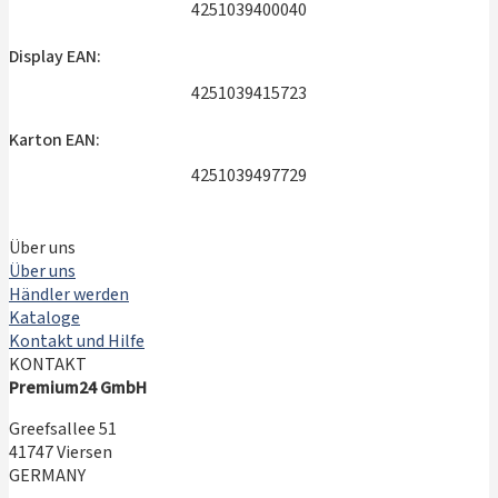
4251039400040
Display EAN:
4251039415723
Karton EAN:
4251039497729
Über uns
Über uns
Händler werden
Kataloge
Kontakt und Hilfe
KONTAKT
Premium24 GmbH
Greefsallee 51
41747 Viersen
GERMANY