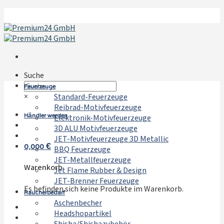
Zum
Inhalt
springen
Suche
Feuerzeuge
×
Standard-Feuerzeuge
Reibrad-Motivfeuerzeuge
Händler werden
Elektronik-Motivfeuerzeuge
3D ALU Motivfeuerzeuge
JET-Motivfeuerzeuge 3D Metallic
0,000
€
BBQ Feuerzeuge
JET-Metallfeuerzeuge
Warenkorb
Jet Flame Rubber & Design
JET-Brenner Feuerzeuge
Es befinden sich keine Produkte im Warenkorb.
Raucherbedarf
Aschenbecher
Headshopartikel