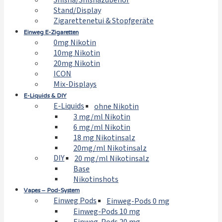
Shisha/Shishazubehör
Stand/Display
Zigarettenetui & Stopfgeräte
Einweg E-Zigaretten
0mg Nikotin
10mg Nikotin
20mg Nikotin
ICON
Mix-Displays
E-Liquids & DIY
E-Liquids
ohne Nikotin
3 mg/ml Nikotin
6 mg/ml Nikotin
18 mg Nikotinsalz
20mg/ml Nikotinsalz
DIY
20 mg/ml Nikotinsalz
Base
Nikotinshots
Vapes – Pod-System
Einweg Pods
Einweg-Pods 0 mg
Einweg-Pods 10 mg