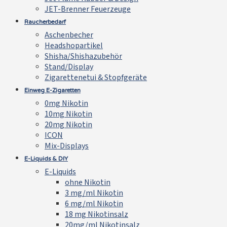
JET-Brenner Feuerzeuge
Raucherbedarf
Aschenbecher
Headshopartikel
Shisha/Shishazubehör
Stand/Display
Zigarettenetui & Stopfgeräte
Einweg E-Zigaretten
0mg Nikotin
10mg Nikotin
20mg Nikotin
ICON
Mix-Displays
E-Liquids & DIY
E-Liquids
ohne Nikotin
3 mg/ml Nikotin
6 mg/ml Nikotin
18 mg Nikotinsalz
20mg/ml Nikotinsalz