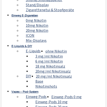
Shisha/Shishazubehör
Stand/Display
Zigarettenetui & Stopfgeräte
Einweg E-Zigaretten
0mg Nikotin
10mg Nikotin
20mg Nikotin
ICON
Mix-Displays
E-Liquids & DIY
E-Liquids
ohne Nikotin
3 mg/ml Nikotin
6 mg/ml Nikotin
18 mg Nikotinsalz
20mg/ml Nikotinsalz
DIY
20 mg/ml Nikotinsalz
Base
Nikotinshots
Vapes – Pod-System
Einweg Pods
Einweg-Pods 0 mg
Einweg-Pods 10 mg