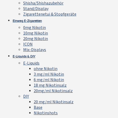
Shisha/Shishazubehör
Stand/Display
Zigarettenetui & Stopfgeräte
Einweg E-Zigaretten
0mg Nikotin
10mg Nikotin
20mg Nikotin
ICON
Mix-Displays
E-Liquids & DIY
E-Liquids
ohne Nikotin
3 mg/ml Nikotin
6 mg/ml Nikotin
18 mg Nikotinsalz
20mg/ml Nikotinsalz
DIY
20 mg/ml Nikotinsalz
Base
Nikotinshots