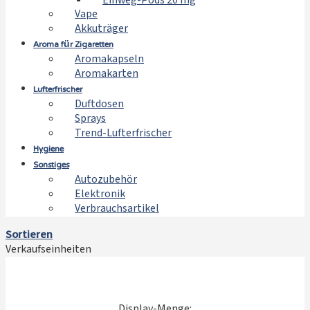
Einweg-Pods 20 mg
Vape
Akkuträger
Aroma für Zigaretten
Aromakapseln
Aromakarten
Lufterfrischer
Duftdosen
Sprays
Trend-Lufterfrischer
Hygiene
Sonstiges
Autozubehör
Elektronik
Verbrauchsartikel
Sortieren
Verkaufseinheiten
Display-Menge: