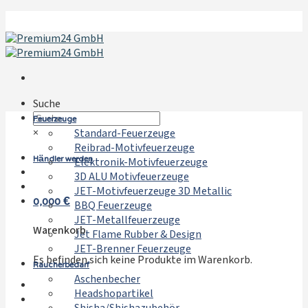
Zum
Inhalt
springen
Suche
Feuerzeuge
×
Standard-Feuerzeuge
Reibrad-Motivfeuerzeuge
Händler werden
Elektronik-Motivfeuerzeuge
3D ALU Motivfeuerzeuge
JET-Motivfeuerzeuge 3D Metallic
0,000
€
BBQ Feuerzeuge
JET-Metallfeuerzeuge
Warenkorb
Jet Flame Rubber & Design
JET-Brenner Feuerzeuge
Es befinden sich keine Produkte im Warenkorb.
Raucherbedarf
Aschenbecher
Headshopartikel