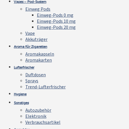
Vapes – Pod-System
Einweg Pods
Einweg-Pods 0 mg
Einweg-Pods 10 mg
Einweg-Pods 20 mg
Vape
Akkuträger
Aroma für Zigaretten
Aromakapseln
Aromakarten
Lufterfrischer
Duftdosen
Sprays
Trend-Lufterfrischer
Hygiene
Sonstiges
Autozubehör
Elektronik
Verbrauchsartikel