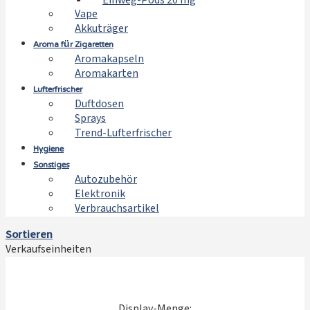
Einweg-Pods 20 mg
Vape
Akkuträger
Aroma für Zigaretten
Aromakapseln
Aromakarten
Lufterfrischer
Duftdosen
Sprays
Trend-Lufterfrischer
Hygiene
Sonstiges
Autozubehör
Elektronik
Verbrauchsartikel
Sortieren
Verkaufseinheiten
Display-Menge: