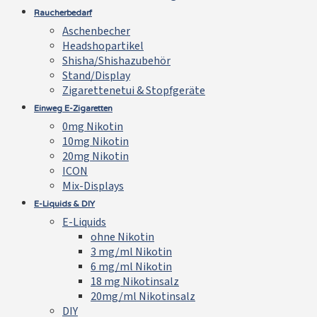
Raucherbedarf
Aschenbecher
Headshopartikel
Shisha/Shishazubehör
Stand/Display
Zigarettenetui & Stopfgeräte
Einweg E-Zigaretten
0mg Nikotin
10mg Nikotin
20mg Nikotin
ICON
Mix-Displays
E-Liquids & DIY
E-Liquids
ohne Nikotin
3 mg/ml Nikotin
6 mg/ml Nikotin
18 mg Nikotinsalz
20mg/ml Nikotinsalz
DIY