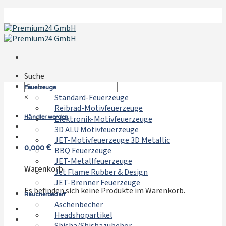
Zum
Inhalt
springen
Suche
Feuerzeuge
×
Standard-Feuerzeuge
Reibrad-Motivfeuerzeuge
Händler werden
Elektronik-Motivfeuerzeuge
3D ALU Motivfeuerzeuge
JET-Motivfeuerzeuge 3D Metallic
0,000
€
BBQ Feuerzeuge
JET-Metallfeuerzeuge
Warenkorb
Jet Flame Rubber & Design
JET-Brenner Feuerzeuge
Es befinden sich keine Produkte im Warenkorb.
Raucherbedarf
Aschenbecher
Headshopartikel