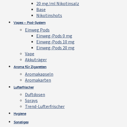
20 mg/ml Nikotinsalz
Base
Nikotinshots
Vapes – Pod-System
Einweg Pods
Einweg-Pods 0 mg
Einweg-Pods 10 mg
Einweg-Pods 20 mg
Vape
Akkuträger
Aroma für Zigaretten
Aromakapseln
Aromakarten
Lufterfrischer
Duftdosen
Sprays
Trend-Lufterfrischer
Hygiene
Sonstiges