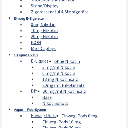
Shisha/Shishazubehör
Stand/Display
Zigarettenetui & Stopfgeräte
Einweg E-Zigaretten
0mg Nikotin
10mg Nikotin
20mg Nikotin
ICON
Mix-Displays
E-Liquids & DIY
E-Liquids
ohne Nikotin
3 mg/ml Nikotin
6 mg/ml Nikotin
18 mg Nikotinsalz
20mg/ml Nikotinsalz
DIY
20 mg/ml Nikotinsalz
Base
Nikotinshots
Vapes – Pod-System
Einweg Pods
Einweg-Pods 0 mg
Einweg-Pods 10 mg