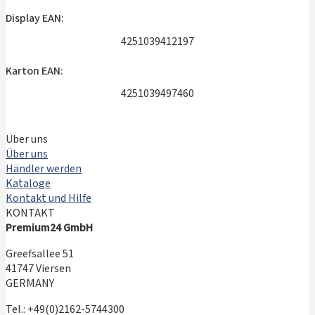
Display EAN:
4251039412197
Karton EAN:
4251039497460
Über uns
Über uns
Händler werden
Kataloge
Kontakt und Hilfe
KONTAKT
Premium24 GmbH
Greefsallee 51
41747 Viersen
GERMANY
Tel.: +49(0)2162-5744300