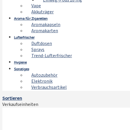
Einweg-Pods 20 mg
Vape
Akkuträger
Aroma für Zigaretten
Aromakapseln
Aromakarten
Lufterfrischer
Duftdosen
Sprays
Trend-Lufterfrischer
Hygiene
Sonstiges
Autozubehör
Elektronik
Verbrauchsartikel
Sortieren
Verkaufseinheiten