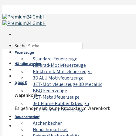
Zum
Inhalt
springen
Suche
Feuerzeuge
×
Standard-Feuerzeuge
Händler werden
Reibrad-Motivfeuerzeuge
Elektronik-Motivfeuerzeuge
3D ALU Motivfeuerzeuge
0,000
€
JET-Motivfeuerzeuge 3D Metallic
BBQ Feuerzeuge
Warenkorb
JET-Metallfeuerzeuge
Jet Flame Rubber & Design
Es befinden sich keine Produkte im Warenkorb.
JET-Brenner Feuerzeuge
Raucherbedarf
Aschenbecher
Headshopartikel