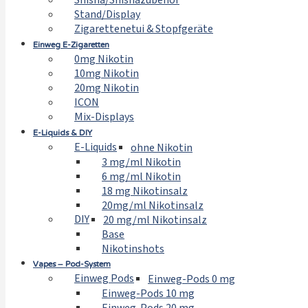
Shisha/Shishazubehör
Stand/Display
Zigarettenetui & Stopfgeräte
Einweg E-Zigaretten
0mg Nikotin
10mg Nikotin
20mg Nikotin
ICON
Mix-Displays
E-Liquids & DIY
E-Liquids
ohne Nikotin
3 mg/ml Nikotin
6 mg/ml Nikotin
18 mg Nikotinsalz
20mg/ml Nikotinsalz
DIY
20 mg/ml Nikotinsalz
Base
Nikotinshots
Vapes – Pod-System
Einweg Pods
Einweg-Pods 0 mg
Einweg-Pods 10 mg