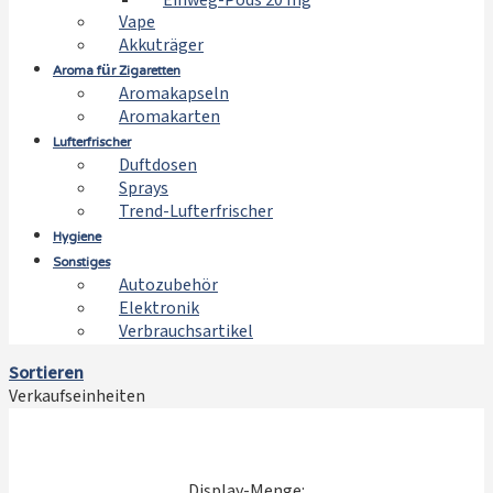
Einweg-Pods 20 mg
Vape
Akkuträger
Aroma für Zigaretten
Aromakapseln
Aromakarten
Lufterfrischer
Duftdosen
Sprays
Trend-Lufterfrischer
Hygiene
Sonstiges
Autozubehör
Elektronik
Verbrauchsartikel
Sortieren
Verkaufseinheiten
Display-Menge: