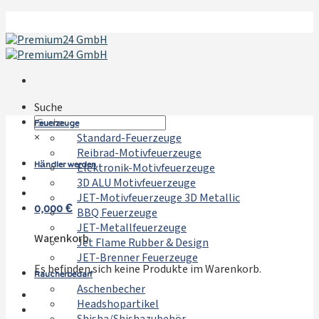
Zum
Inhalt
springen
Suche
Feuerzeuge
×
Standard-Feuerzeuge
Reibrad-Motivfeuerzeuge
Händler werden
Elektronik-Motivfeuerzeuge
3D ALU Motivfeuerzeuge
JET-Motivfeuerzeuge 3D Metallic
0,000
€
BBQ Feuerzeuge
JET-Metallfeuerzeuge
Warenkorb
Jet Flame Rubber & Design
JET-Brenner Feuerzeuge
Es befinden sich keine Produkte im Warenkorb.
Raucherbedarf
Aschenbecher
Headshopartikel