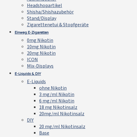
Headshopartikel
Shisha/Shishazubehör
Stand/Display
Zigarettenetui & Stopfgeräte
Einweg E-Zigaretten
0mg Nikotin
10mg Nikotin
20mg Nikotin
ICON
Mix-Displays
E-Liquids & DIY
E-Liquids
ohne Nikotin
3 mg/ml Nikotin
6 mg/ml Nikotin
18 mg Nikotinsalz
20mg/ml Nikotinsalz
DIY
20 mg/ml Nikotinsalz
Base