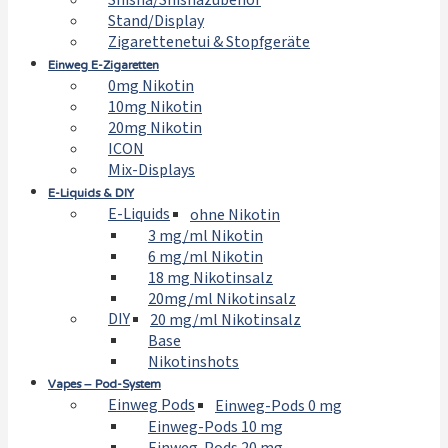
Shisha/Shishazubehör
Stand/Display
Zigarettenetui & Stopfgeräte
Einweg E-Zigaretten
0mg Nikotin
10mg Nikotin
20mg Nikotin
ICON
Mix-Displays
E-Liquids & DIY
E-Liquids
ohne Nikotin
3 mg/ml Nikotin
6 mg/ml Nikotin
18 mg Nikotinsalz
20mg/ml Nikotinsalz
DIY
20 mg/ml Nikotinsalz
Base
Nikotinshots
Vapes – Pod-System
Einweg Pods
Einweg-Pods 0 mg
Einweg-Pods 10 mg