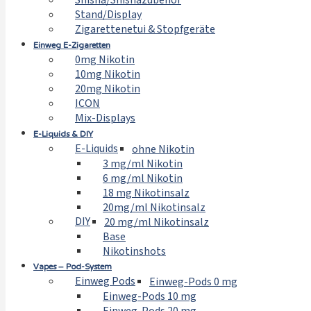
Shisha/Shishazubehör
Stand/Display
Zigarettenetui & Stopfgeräte
Einweg E-Zigaretten
0mg Nikotin
10mg Nikotin
20mg Nikotin
ICON
Mix-Displays
E-Liquids & DIY
E-Liquids
ohne Nikotin
3 mg/ml Nikotin
6 mg/ml Nikotin
18 mg Nikotinsalz
20mg/ml Nikotinsalz
DIY
20 mg/ml Nikotinsalz
Base
Nikotinshots
Vapes – Pod-System
Einweg Pods
Einweg-Pods 0 mg
Einweg-Pods 10 mg