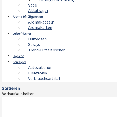
Einweg-Pods 20 mg
Vape
Akkuträger
Aroma für Zigaretten
Aromakapseln
Aromakarten
Lufterfrischer
Duftdosen
Sprays
Trend-Lufterfrischer
Hygiene
Sonstiges
Autozubehör
Elektronik
Verbrauchsartikel
Sortieren
Verkaufseinheiten