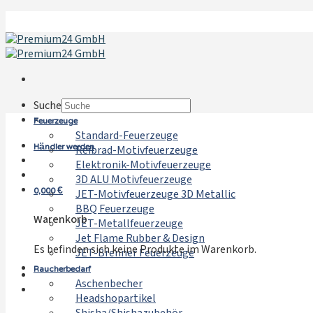
Zum
Inhalt
springen
Suche
Feuerzeuge
×
Standard-Feuerzeuge
Händler werden
Reibrad-Motivfeuerzeuge
Elektronik-Motivfeuerzeuge
3D ALU Motivfeuerzeuge
0,000
€
JET-Motivfeuerzeuge 3D Metallic
BBQ Feuerzeuge
Warenkorb
JET-Metallfeuerzeuge
Jet Flame Rubber & Design
Es befinden sich keine Produkte im Warenkorb.
JET-Brenner Feuerzeuge
Raucherbedarf
Aschenbecher
Headshopartikel