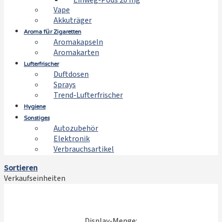
Einweg-Pods 20 mg
Vape
Akkuträger
Aroma für Zigaretten
Aromakapseln
Aromakarten
Lufterfrischer
Duftdosen
Sprays
Trend-Lufterfrischer
Hygiene
Sonstiges
Autozubehör
Elektronik
Verbrauchsartikel
Sortieren
Verkaufseinheiten
Display-Menge: