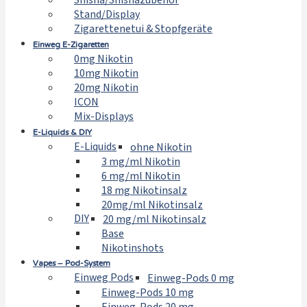
Shisha/Shishazubehör
Stand/Display
Zigarettenetui & Stopfgeräte
Einweg E-Zigaretten
0mg Nikotin
10mg Nikotin
20mg Nikotin
ICON
Mix-Displays
E-Liquids & DIY
E-Liquids
ohne Nikotin
3 mg/ml Nikotin
6 mg/ml Nikotin
18 mg Nikotinsalz
20mg/ml Nikotinsalz
DIY
20 mg/ml Nikotinsalz
Base
Nikotinshots
Vapes – Pod-System
Einweg Pods
Einweg-Pods 0 mg
Einweg-Pods 10 mg