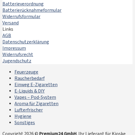
Batterieverordnung
Batterierücknahmeformular
Widerrufsformular
Versand
Links
AGB
Datenschutzerklärung
Impressum
Widerrufsrecht
Jugendschutz
Feuerzeuge
Raucherbedarf
Einweg E-Zigaretten
E-Liquids & DIY
Vapes – Pod-System
Aroma für Zigaretten
Lufterfrischer
Hygiene
Sonstiges
Copyright 2026 ©
Premium24 GmbH
. Ihr Lieferant für Kioske