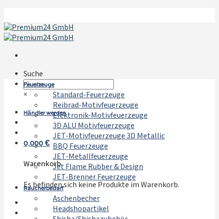
Zum
Inhalt
springen
Suche
Feuerzeuge
×
Standard-Feuerzeuge
Reibrad-Motivfeuerzeuge
Händler werden
Elektronik-Motivfeuerzeuge
3D ALU Motivfeuerzeuge
JET-Motivfeuerzeuge 3D Metallic
0,000
€
BBQ Feuerzeuge
JET-Metallfeuerzeuge
Warenkorb
Jet Flame Rubber & Design
JET-Brenner Feuerzeuge
Es befinden sich keine Produkte im Warenkorb.
Raucherbedarf
Aschenbecher
Headshopartikel