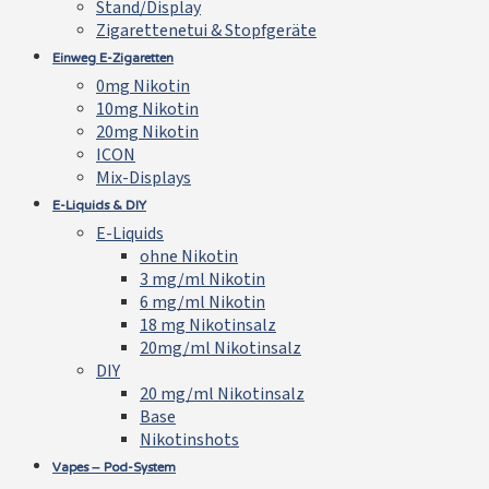
Stand/Display
Zigarettenetui & Stopfgeräte
Einweg E-Zigaretten
0mg Nikotin
10mg Nikotin
20mg Nikotin
ICON
Mix-Displays
E-Liquids & DIY
E-Liquids
ohne Nikotin
3 mg/ml Nikotin
6 mg/ml Nikotin
18 mg Nikotinsalz
20mg/ml Nikotinsalz
DIY
20 mg/ml Nikotinsalz
Base
Nikotinshots
Vapes – Pod-System