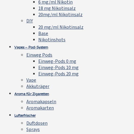
6 mg/ml Nikotin
18 mg Nikotinsalz
20mg/ml Nikotinsalz
DIY
20 mg/ml Nikotinsalz
Base
Nikotinshots
Vapes – Pod-System
Einweg Pods
Einweg-Pods 0 mg
Einweg-Pods 10 mg
Einweg-Pods 20 mg
Vape
Akkuträger
Aroma für Zigaretten
Aromakapseln
Aromakarten
Lufterfrischer
Duftdosen
Sprays