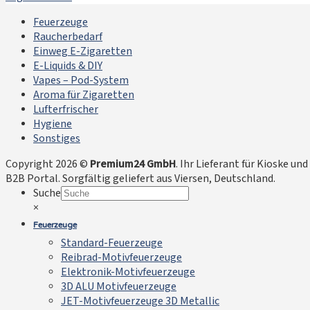
Feuerzeuge
Raucherbedarf
Einweg E-Zigaretten
E-Liquids & DIY
Vapes – Pod-System
Aroma für Zigaretten
Lufterfrischer
Hygiene
Sonstiges
Copyright 2026 ©
Premium24 GmbH
. Ihr Lieferant für Kioske 
B2B Portal. Sorgfältig geliefert aus Viersen, Deutschland.
Suche
×
Feuerzeuge
Standard-Feuerzeuge
Reibrad-Motivfeuerzeuge
Elektronik-Motivfeuerzeuge
3D ALU Motivfeuerzeuge
JET-Motivfeuerzeuge 3D Metallic