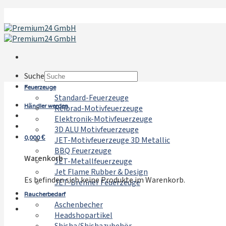
Zum
Inhalt
springen
Suche
Feuerzeuge
×
Standard-Feuerzeuge
Händler werden
Reibrad-Motivfeuerzeuge
Elektronik-Motivfeuerzeuge
3D ALU Motivfeuerzeuge
0,000
€
JET-Motivfeuerzeuge 3D Metallic
BBQ Feuerzeuge
Warenkorb
JET-Metallfeuerzeuge
Jet Flame Rubber & Design
Es befinden sich keine Produkte im Warenkorb.
JET-Brenner Feuerzeuge
Raucherbedarf
Aschenbecher
Headshopartikel