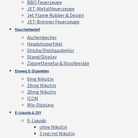
BBQ Feuerzeuge
JET-Metallfeuerzeuge
Jet Flame Rubber & Design
JET-Brenner Feuerzeuge
Raucherbedarf
Aschenbecher
Headshopartikel
Shisha/Shishazubehör
Stand/Display
Zigarettenetui & Stopfgeräte
Einweg E-Zigaretten
0mg Nikotin
10mg Nikotin
20mg Nikotin
ICON
Mix-Displays
E-Liquids & DIY
E-Liquids
ohne Nikotin
3 mg/ml Nikotin