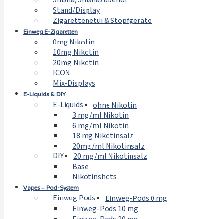
Shisha/Shishazubehör
Stand/Display
Zigarettenetui & Stopfgeräte
Einweg E-Zigaretten
0mg Nikotin
10mg Nikotin
20mg Nikotin
ICON
Mix-Displays
E-Liquids & DIY
E-Liquids
ohne Nikotin
3 mg/ml Nikotin
6 mg/ml Nikotin
18 mg Nikotinsalz
20mg/ml Nikotinsalz
DIY
20 mg/ml Nikotinsalz
Base
Nikotinshots
Vapes – Pod-System
Einweg Pods
Einweg-Pods 0 mg
Einweg-Pods 10 mg