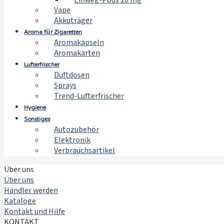
Einweg-Pods 20 mg
Vape
Akkuträger
Aroma für Zigaretten
Aromakapseln
Aromakarten
Lufterfrischer
Duftdosen
Sprays
Trend-Lufterfrischer
Hygiene
Sonstiges
Autozubehör
Elektronik
Verbrauchsartikel
Über uns
Über uns
Händler werden
Kataloge
Kontakt und Hilfe
KONTAKT