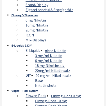
Shisha/Shishazubehör
Stand/Display
Zigarettenetui & Stopfgeräte
Einweg E-Zigaretten
0mg Nikotin
10mg Nikotin
20mg Nikotin
ICON
Mix-Displays
E-Liquids & DIY
E-Liquids
ohne Nikotin
3 mg/ml Nikotin
6 mg/ml Nikotin
18 mg Nikotinsalz
20mg/ml Nikotinsalz
DIY
20 mg/ml Nikotinsalz
Base
Nikotinshots
Vapes – Pod-System
Einweg Pods
Einweg-Pods 0 mg
Einweg-Pods 10 mg