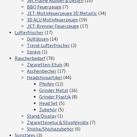
Jet Flame Rubber & Design
(10)
BBQ Feuerzeuge
(7)
JET-Motivfeuerzeuge 3D Metallic
(34)
3D ALU Motivfeuerzeuge
(19)
JET-Brenner Feuerzeuge
(17)
Lufterfrischer
(17)
Duftdosen
(14)
Trend-Lufterfrischer
(2)
Sprays
(1)
Raucherbedarf
(76)
Zigaretten-Etuis
(8)
Aschenbecher
(17)
Headshopartikel
(44)
Pfeifen
(12)
Grinder Metal
(16)
Grinder Plastik
(8)
Head Set
(5)
Zubehör
(5)
Stand/Display
(1)
Zigarettenetui & Stopfgeräte
(7)
Shisha/Shishazubehör
(6)
Sonstiges
(3)