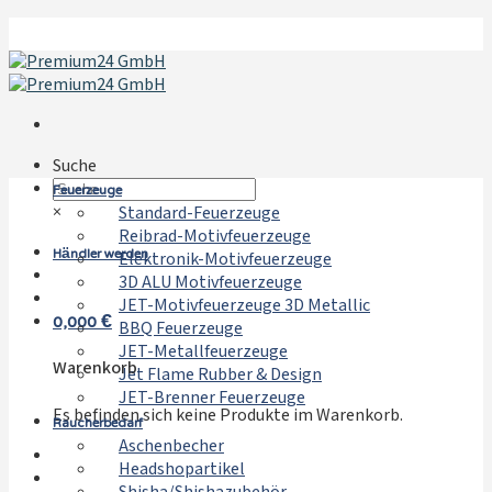
Zum
Inhalt
springen
Suche
Feuerzeuge
×
Standard-Feuerzeuge
Reibrad-Motivfeuerzeuge
Händler werden
Elektronik-Motivfeuerzeuge
3D ALU Motivfeuerzeuge
JET-Motivfeuerzeuge 3D Metallic
0,000
€
BBQ Feuerzeuge
JET-Metallfeuerzeuge
Warenkorb
Jet Flame Rubber & Design
JET-Brenner Feuerzeuge
Es befinden sich keine Produkte im Warenkorb.
Raucherbedarf
Aschenbecher
Headshopartikel