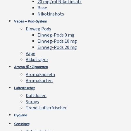
20 mg/ml Nikotinsalz
Base
Nikotinshots
Vapes – Pod-System
Einweg Pods
Einweg-Pods 0 mg
Einweg-Pods 10 mg
Einweg-Pods 20 mg
Vape
Akkuträger
Aroma für Zigaretten
Aromakapseln
Aromakarten
Lufterfrischer
Duftdosen
Sprays
Trend-Lufterfrischer
Hygiene
Sonstiges