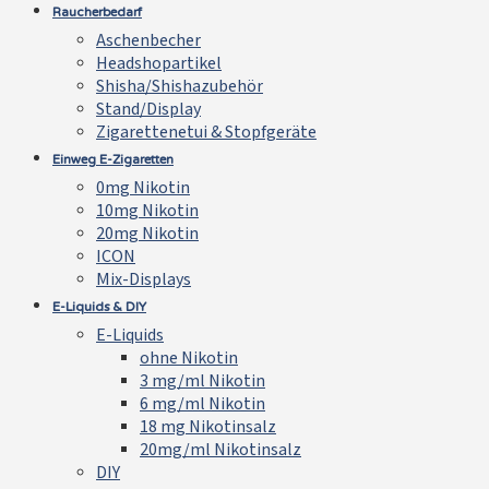
Raucherbedarf
Aschenbecher
Headshopartikel
Shisha/Shishazubehör
Stand/Display
Zigarettenetui & Stopfgeräte
Einweg E-Zigaretten
0mg Nikotin
10mg Nikotin
20mg Nikotin
ICON
Mix-Displays
E-Liquids & DIY
E-Liquids
ohne Nikotin
3 mg/ml Nikotin
6 mg/ml Nikotin
18 mg Nikotinsalz
20mg/ml Nikotinsalz
DIY