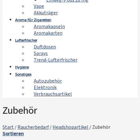
Einweg-Pods 20 mg
Vape
Akkuträger
Aroma für Zigaretten
Aromakapseln
Aromakarten
Lufterfrischer
Duftdosen
Sprays
Trend-Lufterfrischer
Hygiene
Sonstiges
Autozubehör
Elektronik
Verbrauchsartikel
Zubehör
Start
/
Raucherbedarf
/
Headshopartikel
/
Zubehör
Sortieren