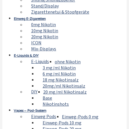
Shisha/Shishazubehör
Stand/Display
Zigarettenetui & Stopfgeräte
Einweg E-Zigaretten
0mg Nikotin
10mg Nikotin
20mg Nikotin
ICON
Mix-Displays
E-Liquids & DIY
E-Liquids
ohne Nikotin
3 mg/ml Nikotin
6 mg/ml Nikotin
18 mg Nikotinsalz
20mg/ml Nikotinsalz
DIY
20 mg/ml Nikotinsalz
Base
Nikotinshots
Vapes – Pod-System
Einweg Pods
Einweg-Pods 0 mg
Einweg-Pods 10 mg