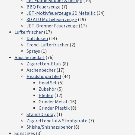
Jet Flame Rubber & Design
(10)
BBQ Feuerzeuge
(7)
JET-Motivfeuerzeuge 3D Metallic
(34)
3D ALU Motivfeuerzeuge
(19)
JET-Brenner Feuerzeuge
(17)
Lufterfrischer
(17)
Duftdosen
(14)
Trend-Lufterfrischer
(2)
Sprays
(1)
Raucherbedarf
(76)
Zigaretten-Etuis
(8)
Aschenbecher
(17)
Headshopartikel
(44)
Head Set
(5)
Zubehör
(5)
Pfeifen
(12)
Grinder Metal
(16)
Grinder Plastik
(8)
Stand/Display
(1)
Zigarettenetui & Stopfgeräte
(7)
Shisha/Shishazubehör
(6)
Sonstiges
(3)