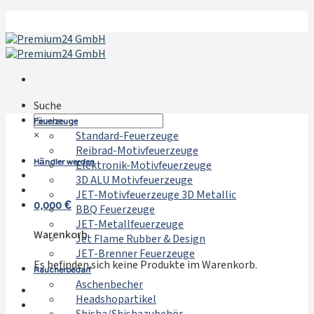
Zum
Inhalt
springen
Suche
Feuerzeuge
×
Standard-Feuerzeuge
Reibrad-Motivfeuerzeuge
Händler werden
Elektronik-Motivfeuerzeuge
3D ALU Motivfeuerzeuge
JET-Motivfeuerzeuge 3D Metallic
0,000
€
BBQ Feuerzeuge
JET-Metallfeuerzeuge
Warenkorb
Jet Flame Rubber & Design
JET-Brenner Feuerzeuge
Es befinden sich keine Produkte im Warenkorb.
Raucherbedarf
Aschenbecher
Headshopartikel