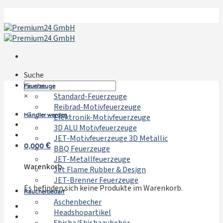
Zum
Inhalt
springen
Suche
Feuerzeuge
×
Standard-Feuerzeuge
Reibrad-Motivfeuerzeuge
Händler werden
Elektronik-Motivfeuerzeuge
3D ALU Motivfeuerzeuge
JET-Motivfeuerzeuge 3D Metallic
0,000
€
BBQ Feuerzeuge
JET-Metallfeuerzeuge
Warenkorb
Jet Flame Rubber & Design
JET-Brenner Feuerzeuge
Es befinden sich keine Produkte im Warenkorb.
Raucherbedarf
Aschenbecher
Headshopartikel