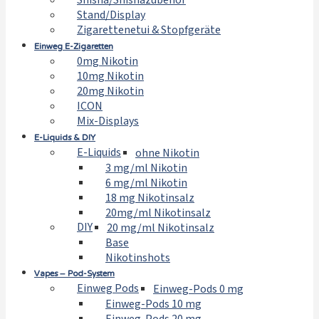
Shisha/Shishazubehör
Stand/Display
Zigarettenetui & Stopfgeräte
Einweg E-Zigaretten
0mg Nikotin
10mg Nikotin
20mg Nikotin
ICON
Mix-Displays
E-Liquids & DIY
E-Liquids
ohne Nikotin
3 mg/ml Nikotin
6 mg/ml Nikotin
18 mg Nikotinsalz
20mg/ml Nikotinsalz
DIY
20 mg/ml Nikotinsalz
Base
Nikotinshots
Vapes – Pod-System
Einweg Pods
Einweg-Pods 0 mg
Einweg-Pods 10 mg