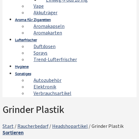
Einweg-Pods 20 mg
Vape
Akkuträger
Aroma für Zigaretten
Aromakapseln
Aromakarten
Lufterfrischer
Duftdosen
Sprays
Trend-Lufterfrischer
Hygiene
Sonstiges
Autozubehör
Elektronik
Verbrauchsartikel
Grinder Plastik
Start
/
Raucherbedarf
/
Headshopartikel
/
Grinder Plastik
Sortieren