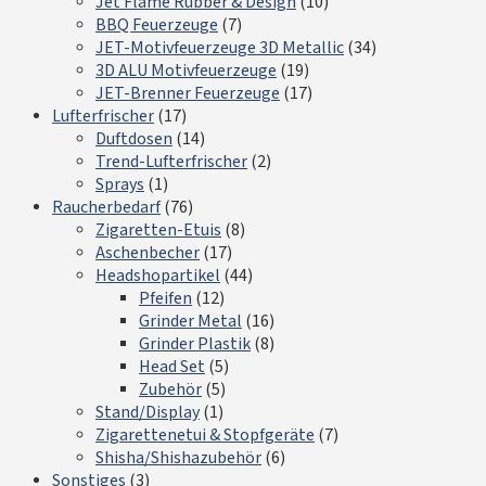
Jet Flame Rubber & Design
(10)
BBQ Feuerzeuge
(7)
JET-Motivfeuerzeuge 3D Metallic
(34)
3D ALU Motivfeuerzeuge
(19)
JET-Brenner Feuerzeuge
(17)
Lufterfrischer
(17)
Duftdosen
(14)
Trend-Lufterfrischer
(2)
Sprays
(1)
Raucherbedarf
(76)
Zigaretten-Etuis
(8)
Aschenbecher
(17)
Headshopartikel
(44)
Pfeifen
(12)
Grinder Metal
(16)
Grinder Plastik
(8)
Head Set
(5)
Zubehör
(5)
Stand/Display
(1)
Zigarettenetui & Stopfgeräte
(7)
Shisha/Shishazubehör
(6)
Sonstiges
(3)