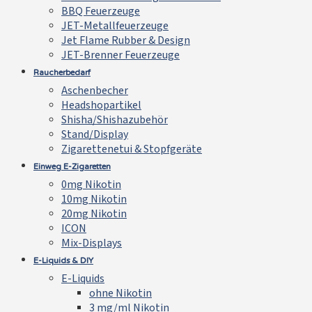
BBQ Feuerzeuge
JET-Metallfeuerzeuge
Jet Flame Rubber & Design
JET-Brenner Feuerzeuge
Raucherbedarf
Aschenbecher
Headshopartikel
Shisha/Shishazubehör
Stand/Display
Zigarettenetui & Stopfgeräte
Einweg E-Zigaretten
0mg Nikotin
10mg Nikotin
20mg Nikotin
ICON
Mix-Displays
E-Liquids & DIY
E-Liquids
ohne Nikotin
3 mg/ml Nikotin