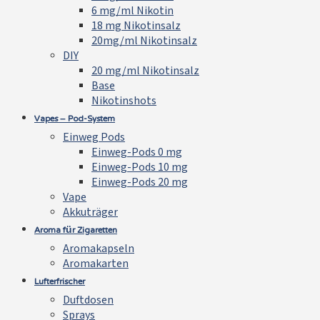
6 mg/ml Nikotin
18 mg Nikotinsalz
20mg/ml Nikotinsalz
DIY
20 mg/ml Nikotinsalz
Base
Nikotinshots
Vapes – Pod-System
Einweg Pods
Einweg-Pods 0 mg
Einweg-Pods 10 mg
Einweg-Pods 20 mg
Vape
Akkuträger
Aroma für Zigaretten
Aromakapseln
Aromakarten
Lufterfrischer
Duftdosen
Sprays