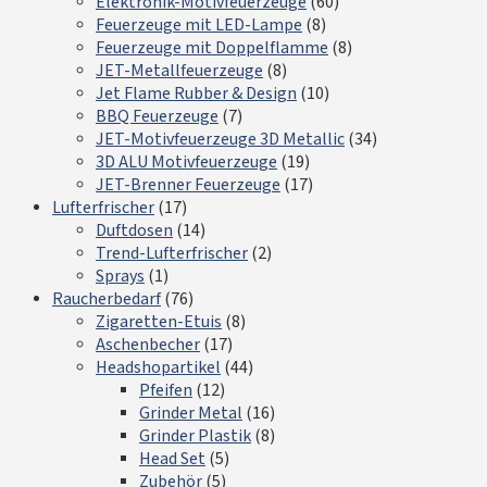
Elektronik-Motivfeuerzeuge
(60)
Feuerzeuge mit LED-Lampe
(8)
Feuerzeuge mit Doppelflamme
(8)
JET-Metallfeuerzeuge
(8)
Jet Flame Rubber & Design
(10)
BBQ Feuerzeuge
(7)
JET-Motivfeuerzeuge 3D Metallic
(34)
3D ALU Motivfeuerzeuge
(19)
JET-Brenner Feuerzeuge
(17)
Lufterfrischer
(17)
Duftdosen
(14)
Trend-Lufterfrischer
(2)
Sprays
(1)
Raucherbedarf
(76)
Zigaretten-Etuis
(8)
Aschenbecher
(17)
Headshopartikel
(44)
Pfeifen
(12)
Grinder Metal
(16)
Grinder Plastik
(8)
Head Set
(5)
Zubehör
(5)