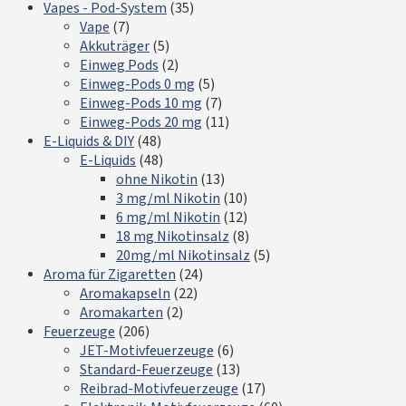
Vapes - Pod-System
(35)
Vape
(7)
Akkuträger
(5)
Einweg Pods
(2)
Einweg-Pods 0 mg
(5)
Einweg-Pods 10 mg
(7)
Einweg-Pods 20 mg
(11)
E-Liquids & DIY
(48)
E-Liquids
(48)
ohne Nikotin
(13)
3 mg/ml Nikotin
(10)
6 mg/ml Nikotin
(12)
18 mg Nikotinsalz
(8)
20mg/ml Nikotinsalz
(5)
Aroma für Zigaretten
(24)
Aromakapseln
(22)
Aromakarten
(2)
Feuerzeuge
(206)
JET-Motivfeuerzeuge
(6)
Standard-Feuerzeuge
(13)
Reibrad-Motivfeuerzeuge
(17)