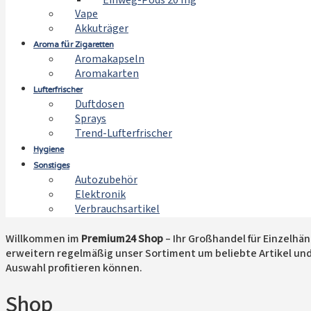
Einweg-Pods 20 mg
Vape
Akkuträger
Aroma für Zigaretten
Aromakapseln
Aromakarten
Lufterfrischer
Duftdosen
Sprays
Trend-Lufterfrischer
Hygiene
Sonstiges
Autozubehör
Elektronik
Verbrauchsartikel
Willkommen im
Premium24 Shop
– Ihr Großhandel für Einzelhä
erweitern regelmäßig unser Sortiment um beliebte Artikel un
Auswahl profitieren können.
Shop