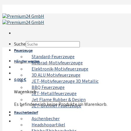
Zum
Inhalt
springen
Suche
Feuerzeuge
×
Standard-Feuerzeuge
Händler werden
Reibrad-Motivfeuerzeuge
Elektronik-Motivfeuerzeuge
3D ALU Motivfeuerzeuge
0,000
€
JET-Motivfeuerzeuge 3D Metallic
BBQ Feuerzeuge
Warenkorb
JET-Metallfeuerzeuge
Jet Flame Rubber & Design
Es befinden sich keine Produkte im Warenkorb.
JET-Brenner Feuerzeuge
Raucherbedarf
Aschenbecher
Headshopartikel