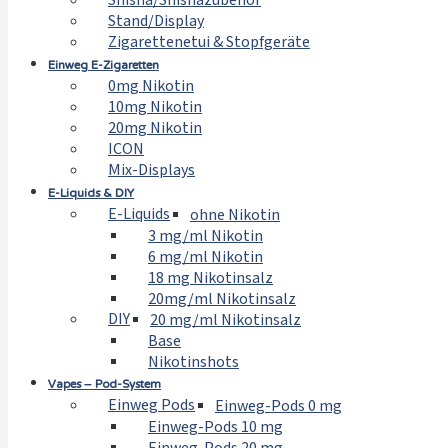
Shisha/Shishazubehör
Stand/Display
Zigarettenetui & Stopfgeräte
Einweg E-Zigaretten
0mg Nikotin
10mg Nikotin
20mg Nikotin
ICON
Mix-Displays
E-Liquids & DIY
E-Liquids
ohne Nikotin
3 mg/ml Nikotin
6 mg/ml Nikotin
18 mg Nikotinsalz
20mg/ml Nikotinsalz
DIY
20 mg/ml Nikotinsalz
Base
Nikotinshots
Vapes – Pod-System
Einweg Pods
Einweg-Pods 0 mg
Einweg-Pods 10 mg